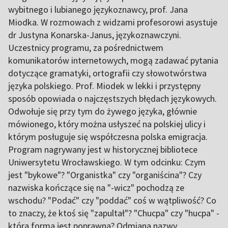
wybitnego i lubianego językoznawcy, prof. Jana
Miodka. W rozmowach z widzami profesorowi asystuje
dr Justyna Konarska-Janus, językoznawczyni.
Uczestnicy programu, za pośrednictwem
komunikatorów internetowych, mogą zadawać pytania
dotyczące gramatyki, ortografii czy słowotwórstwa
języka polskiego. Prof. Miodek w lekki i przystępny
sposób opowiada o najczęstszych błędach językowych.
Odwołuje się przy tym do żywego języka, głównie
mówionego, który można usłyszeć na polskiej ulicy i
którym posługuje się współczesna polska emigracja.
Program nagrywany jest w historycznej bibliotece
Uniwersytetu Wrocławskiego. W tym odcinku: Czym
jest "bykowe"? "Organistka" czy "organiścina"? Czy
nazwiska kończące się na "-wicz" pochodzą ze
wschodu? "Podać" czy "poddać" coś w wątpliwość? Co
to znaczy, że ktoś się "zapultał"? "Chucpa" czy "hucpa" -
która forma jest poprawna? Odmiana nazwy