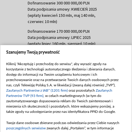
Dofinansowanie 300 000 000,00 PLN
Data podpisania umowy: KWIECIEŃ 2025
(wpłaty kwiecień 150 mln, maj 140 mln,
czerwiec 10 mln)
Dofinansowanie 170 000 000,00 PLN
Data podpisania umowy: LIPIEC 2025
(wpłaty lipiec 160 mln, sierpień 10 mln)
Szanujemy Twoją prywatność
Dofinansowanie 60 000 000,00 PLN
Data podpisania umowy: SIERPIEŃ 2025
Kliknij "Akceptuję i przechodzę do serwisu", aby wyrazić zgody na
(wpłata wrzesień 60 mln)
korzystanie z technologii automatycznego śledzenia i zbierania danych,
Dofinansowanie 635 783 051,21 PLN
dostęp do informacji na Twoim urządzeniu końcowym i ich
przechowywanie oraz na przetwarzanie Twoich danych osobowych przez
Data podpisania umowy: WRZESIEŃ 2025
nas, czyli Telewizję Polską S.A. w likwidacji (zwaną dalej również „TVP”),
(wpłata wrzesień 100 mln, październik 350
Zaufanych Partnerów z IAB* (1201 firm)
oraz pozostałych
Zaufanych
mln, listopad 265 mln)
Partnerów TVP (93 firm)
, w celach marketingowych (w tym do
zautomatyzowanego dopasowania reklam do Twoich zainteresowań i
Dofinansowanie 48 862 000,00 PLN
mierzenia ich skuteczności) i pozostałych, które wskazujemy poniżej, a
Data podpisania umowy: GRUDZIEŃ 2025
także zgody na udostępnianie przez nas identyfikatora PPID do Google.
(wpłata grudzień 60,548 mln)
Twoje dane osobowe zbierane podczas odwiedzania przez Ciebie naszych
Dofinansowanie 900 000 000,00 PLN
poszczególnych serwisów
zwanych dalej „Portalem”, w tym informacje
Data podpisania umowy: LUTY 2026 (wpłata