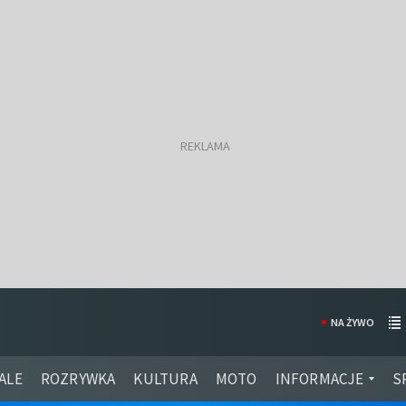
NA ŻYWO
ALE
ROZRYWKA
KULTURA
MOTO
INFORMACJE
S