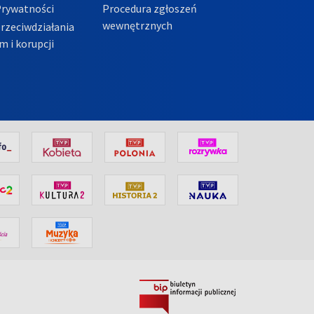
Prywatności
Procedura zgłoszeń
wewnętrznych
przeciwdziałania
m i korupcji