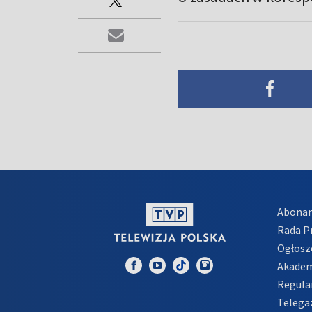
Abona
Rada 
Ogłosz
Akadem
Regula
Telega