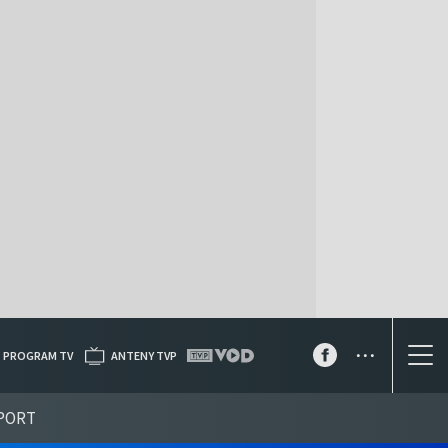
...
PROGRAM TV
ANTENY TVP
PORT