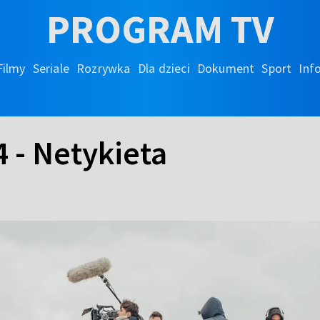
PROGRAM TV
Filmy
Seriale
Rozrywka
Dla dzieci
Dokument
Sport
Inf
4 - Netykieta