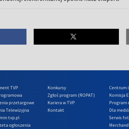
ment TVP
Konkursy
Centrum i
Programowa
Zgłoś program (ROPAT)
Komisja E
enia przetargowe
Kariera w TVP
Program d
ia Telewizyjna
Kontakt
Dla medi
min tvp.pl
Serwis fo
zeta ogłoszenia
Merchandi