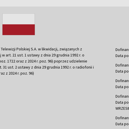
ewizji Polskiej S.A. w likwidacji, związanych z
Dofinan
j w art. 21 ust. 1 ustawy z dnia 29 grudnia 1992 r. o
Data po
r. poz. 1722 oraz z 2024 r. poz. 96) poprzez udzielenie
Dofinan
 31 ust. 2 ustawy z dnia 29 grudnia 1992 r. o radiofonii i
Data po
raz z 2024 r. poz. 96)
Dofinan
Data po
Dofinan
Data po
WRZESIE
Dofinan
Data po