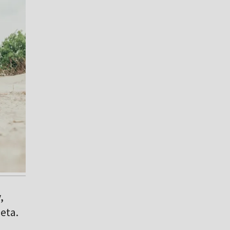
,
eta.