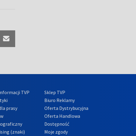
nformacji TVP
Sklep TVP
tyki
Biuro Reklamy
la prasy
Oferta Dystrybucyjna
ów
Oferta Handlowa
tograficzny
Dostępność
sing (znaki)
Moje zgody