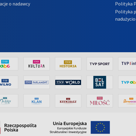
acje o nadawcy
Polityka 
Polityka 
nadużycio