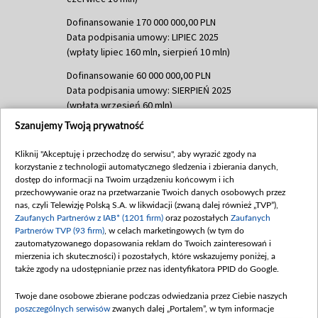
Dofinansowanie 170 000 000,00 PLN
Data podpisania umowy: LIPIEC 2025
(wpłaty lipiec 160 mln, sierpień 10 mln)
Dofinansowanie 60 000 000,00 PLN
Data podpisania umowy: SIERPIEŃ 2025
(wpłata wrzesień 60 mln)
Szanujemy Twoją prywatność
Dofinansowanie 635 783 051,21 PLN
Data podpisania umowy: WRZESIEŃ 2025
Kliknij "Akceptuję i przechodzę do serwisu", aby wyrazić zgody na
(wpłata wrzesień 100 mln, październik 350
korzystanie z technologii automatycznego śledzenia i zbierania danych,
mln, listopad 265 mln)
dostęp do informacji na Twoim urządzeniu końcowym i ich
przechowywanie oraz na przetwarzanie Twoich danych osobowych przez
Dofinansowanie 48 862 000,00 PLN
nas, czyli Telewizję Polską S.A. w likwidacji (zwaną dalej również „TVP”),
Data podpisania umowy: GRUDZIEŃ 2025
Zaufanych Partnerów z IAB* (1201 firm)
oraz pozostałych
Zaufanych
(wpłata grudzień 60,548 mln)
Partnerów TVP (93 firm)
, w celach marketingowych (w tym do
zautomatyzowanego dopasowania reklam do Twoich zainteresowań i
Dofinansowanie 900 000 000,00 PLN
mierzenia ich skuteczności) i pozostałych, które wskazujemy poniżej, a
Data podpisania umowy: LUTY 2026 (wpłata
także zgody na udostępnianie przez nas identyfikatora PPID do Google.
26 lutego 80 mln, 4 marca 370 mln,
8
kwiecień 180 mln, 7 maja 180 mln, 8
Twoje dane osobowe zbierane podczas odwiedzania przez Ciebie naszych
czerwca 90 mln)
poszczególnych serwisów
zwanych dalej „Portalem”, w tym informacje