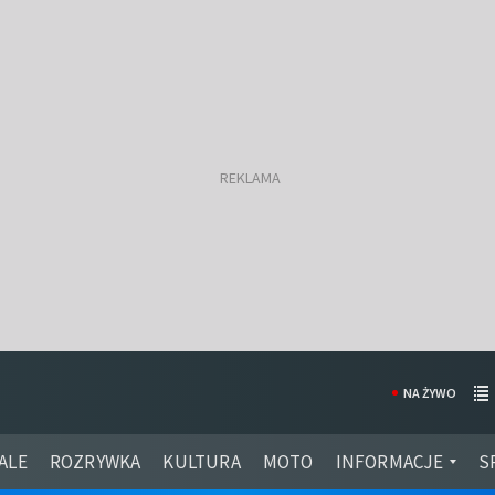
NA ŻYWO
ALE
ROZRYWKA
KULTURA
MOTO
INFORMACJE
S