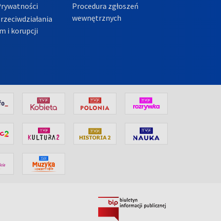
Prywatności
Procedura zgłoszeń
wewnętrznych
przeciwdziałania
m i korupcji