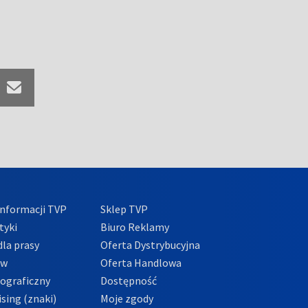
nformacji TVP
Sklep TVP
tyki
Biuro Reklamy
la prasy
Oferta Dystrybucyjna
ów
Oferta Handlowa
tograficzny
Dostępność
sing (znaki)
Moje zgody