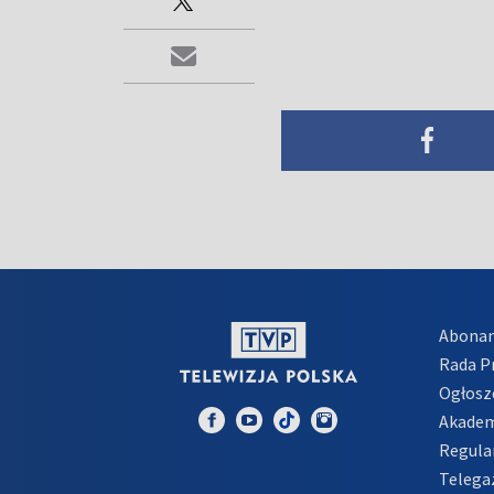
Abona
Rada 
Ogłosz
Akadem
Regula
Telega