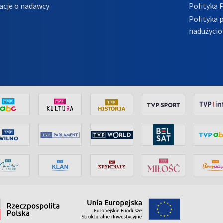
acje o nadawcy
Polityka 
Polityka 
nadużycio