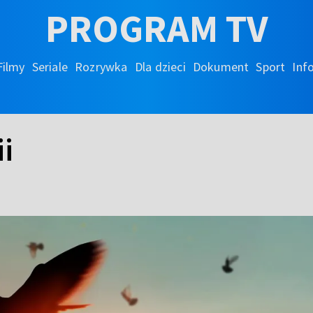
PROGRAM TV
Filmy
Seriale
Rozrywka
Dla dzieci
Dokument
Sport
Inf
i