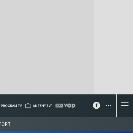
...
PROGRAM TV
ANTENY TVP
PORT