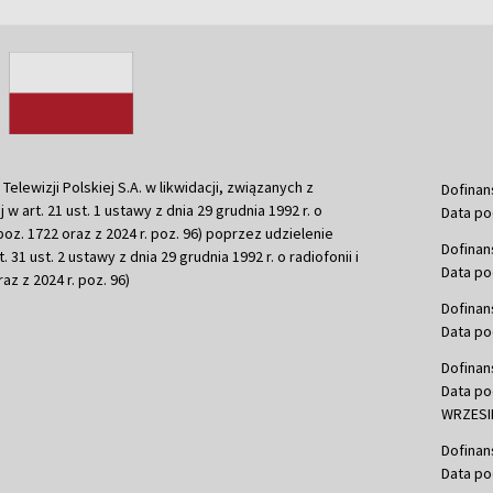
ewizji Polskiej S.A. w likwidacji, związanych z
Dofinan
j w art. 21 ust. 1 ustawy z dnia 29 grudnia 1992 r. o
Data po
r. poz. 1722 oraz z 2024 r. poz. 96) poprzez udzielenie
Dofinan
 31 ust. 2 ustawy z dnia 29 grudnia 1992 r. o radiofonii i
Data po
raz z 2024 r. poz. 96)
Dofinan
Data po
Dofinan
Data po
WRZESIE
Dofinan
Data po