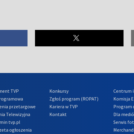
ment TVP
Konkursy
Centrum i
Programowa
Zgłoś program (ROPAT)
Komisja E
enia przetargowe
Kariera w TVP
Program d
ia Telewizyjna
Kontakt
Dla medi
min tvp.pl
Serwis fo
zeta ogłoszenia
Merchandi