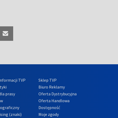
nformacji TVP
Sklep TVP
tyki
Biuro Reklamy
la prasy
Oferta Dystrybucyjna
ów
Oferta Handlowa
tograficzny
Dostępność
sing (znaki)
Moje zgody