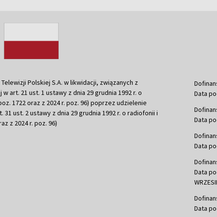
ewizji Polskiej S.A. w likwidacji, związanych z
Dofinan
j w art. 21 ust. 1 ustawy z dnia 29 grudnia 1992 r. o
Data po
r. poz. 1722 oraz z 2024 r. poz. 96) poprzez udzielenie
Dofinan
 31 ust. 2 ustawy z dnia 29 grudnia 1992 r. o radiofonii i
Data po
raz z 2024 r. poz. 96)
Dofinan
Data po
Dofinan
Data po
WRZESIE
Dofinan
Data po