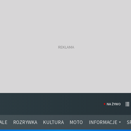
NA ŻYWO
ALE
ROZRYWKA
KULTURA
MOTO
INFORMACJE
S