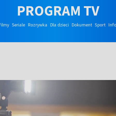
PROGRAM TV
Filmy
Seriale
Rozrywka
Dla dzieci
Dokument
Sport
Inf