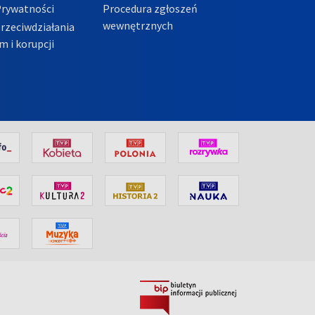
Prywatności
Procedura zgłoszeń
wewnętrznych
przeciwdziałania
m i korupcji