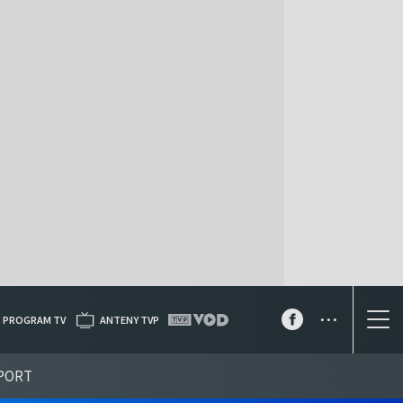
...
PROGRAM TV
ANTENY TVP
PORT