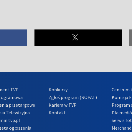
ment TVP
Konkursy
Centrum i
Programowa
Zgłoś program (ROPAT)
Komisja E
enia przetargowe
Kariera w TVP
Program d
ia Telewizyjna
Kontakt
Dla medi
min tvp.pl
Serwis fo
zeta ogłoszenia
Merchandi