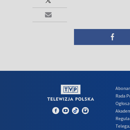
Abona
Rada 
Ogłosz
Akadem
Regula
Telega