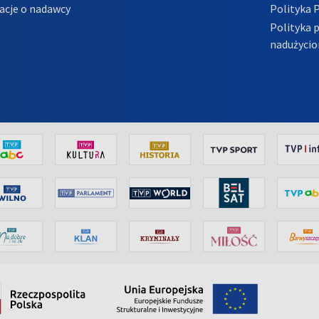
acje o nadawcy
Polityka 
Polityka 
nadużycio