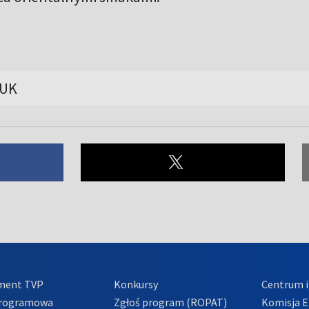
ZUK
ment TVP
Konkursy
Centrum i
Programowa
Zgłoś program (ROPAT)
Komisja E