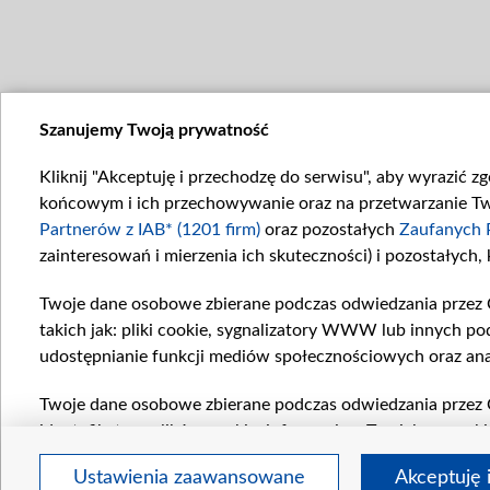
Szanujemy Twoją prywatność
Kliknij "Akceptuję i przechodzę do serwisu", aby wyrazić z
końcowym i ich przechowywanie oraz na przetwarzanie Twoi
Partnerów z IAB* (1201 firm)
oraz pozostałych
Zaufanych 
zainteresowań i mierzenia ich skuteczności) i pozostałych,
Twoje dane osobowe zbierane podczas odwiedzania przez 
takich jak: pliki cookie, sygnalizatory WWW lub innych po
udostępnianie funkcji mediów społecznościowych oraz ana
Twoje dane osobowe zbierane podczas odwiedzania przez 
identyfikatory plików cookie, informacje o Twoich wyszuk
pozostałych
Zaufanych Partnerów TVP
dla realizacji nas
Ustawienia zaawansowane
Akceptuję 
wyboru spersonalizowanych reklam, tworzenia profilu sper