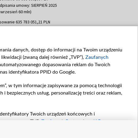
dpisania umowy: SIERPIEŃ 2025
 wrzesień 60 mln)
sowanie 635 783 051,21 PLN
dpisania umowy: WRZESIEŃ 2025
 wrzesień 100 mln, październik 350
topad 265 mln)
ierania danych, dostęp do informacji na Twoim urządzeniu
sowanie 48 862 000,00 PLN
likwidacji (zwaną dalej również „TVP”),
Zaufanych
dpisania umowy: GRUDZIEŃ 2025
 grudzień 60,548 mln)
zautomatyzowanego dopasowania reklam do Twoich
 nas identyfikatora PPID do Google.
sowanie 900 000 000,00 PLN
dpisania umowy: LUTY 2026 (wpłata
em”, w tym informacje zapisywane za pomocą technologii
go 80 mln, 4 marca 370 mln,
8
 bezpiecznych usług, personalizację treści oraz reklam,
ń 180 mln, 7 maja 180 mln, 8
 90 mln)
sowanie 250 000 000,00 PLN
, identyfikatory Twoich urządzeń końcowych i
dpisania umowy LIPIEC 2026 (wpłata
twarzane przez TVP,
Zaufanych Partnerów z IAB
oraz
ia 250 mln
zeniu lub dostęp do nich, wyboru podstawowych reklam,
reści, wyboru spersonalizowanych treści, pomiaru