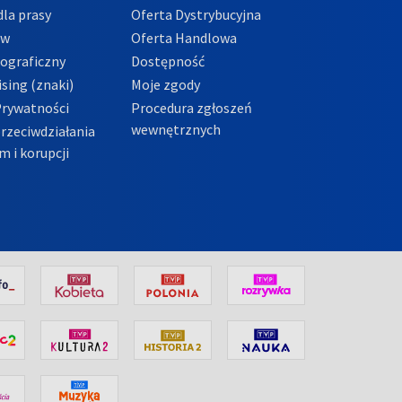
la prasy
Oferta Dystrybucyjna
ów
Oferta Handlowa
tograficzny
Dostępność
sing (znaki)
Moje zgody
Prywatności
Procedura zgłoszeń
wewnętrznych
przeciwdziałania
m i korupcji