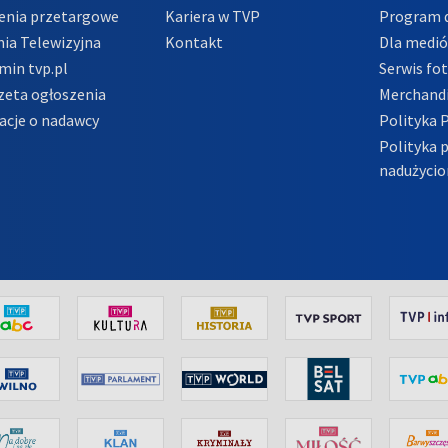
enia przetargowe
Kariera w TVP
Program d
ia Telewizyjna
Kontakt
Dla medi
min tvp.pl
Serwis fo
zeta ogłoszenia
Merchandi
acje o nadawcy
Polityka 
Polityka 
nadużycio