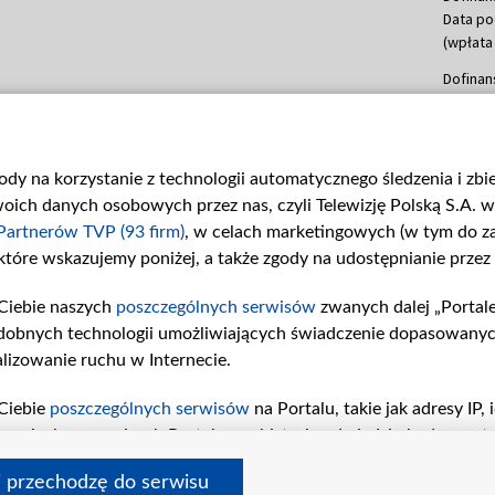
Data po
(wpłata
Dofinan
Data po
(wpłata
mln, lis
gody na korzystanie z technologii automatycznego śledzenia i zb
Dofinan
ch danych osobowych przez nas, czyli Telewizję Polską S.A. w 
Data po
(wpłata
Partnerów TVP (93 firm)
, w celach marketingowych (w tym do 
 które wskazujemy poniżej, a także zgody na udostępnianie przez
Dofinan
Data po
Ciebie naszych
poszczególnych serwisów
zwanych dalej „Portal
26 lute
dobnych technologii umożliwiających świadczenie dopasowanych i
kwiecie
czerwca
lizowanie ruchu w Internecie.
Dofinan
Ciebie
poszczególnych serwisów
na Portalu, takie jak adresy IP
Data po
iwaniach w serwisach Portalu czy historia odwiedzin będą prze
4 sierpn
tępujących celów i funkcji: przechowywania informacji na urząd
i przechodzę do serwisu
sonalizowanych reklam, tworzenia profilu spersonalizowanych t