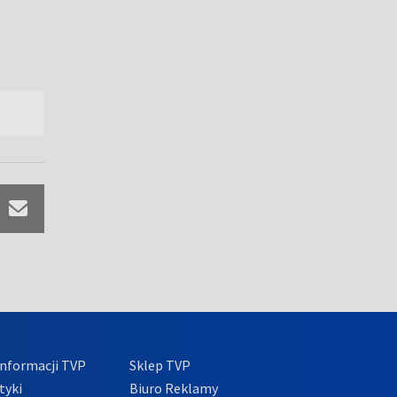
nformacji TVP
Sklep TVP
tyki
Biuro Reklamy