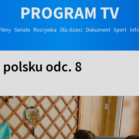
PROGRAM TV
Filmy
Seriale
Rozrywka
Dla dzieci
Dokument
Sport
Inf
 polsku odc. 8