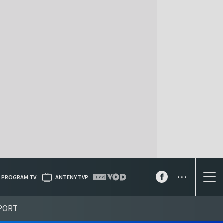
...
PROGRAM TV
ANTENY TVP
PORT