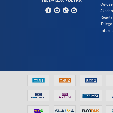
Ogłosz
Akadem
Regula
Telega
Inform