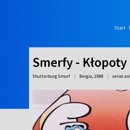
Start
Smerfy - Kłopoty 
Shutterburg Smurf
|
Belgia,
1988
|
serial a