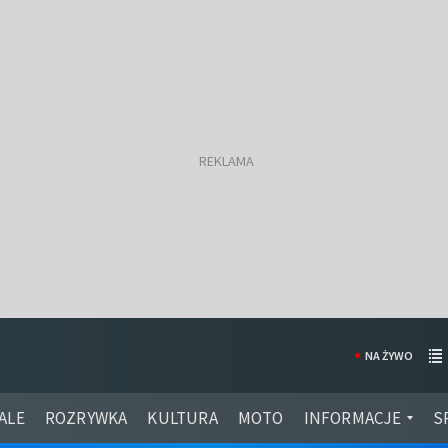
NA ŻYWO
ALE
ROZRYWKA
KULTURA
MOTO
INFORMACJE
S