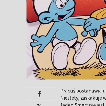
Pracuś postanawia uw
Niestety, zaskakuje
żaden Smerf nie jest