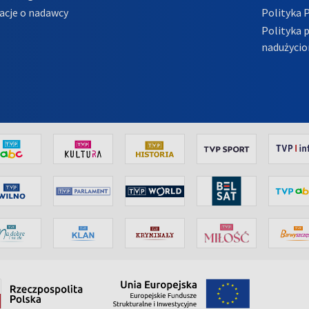
acje o nadawcy
Polityka 
Polityka 
nadużycio