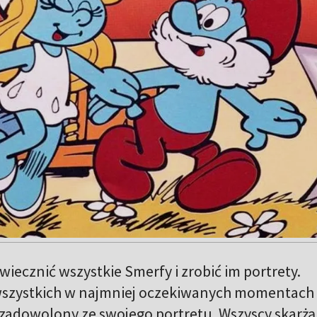
iecznić wszystkie Smerfy i zrobić im portrety.
 wszystkich w najmniej oczekiwanych momentach 
 zadowolony ze swojego portretu. Wszyscy skarżą 