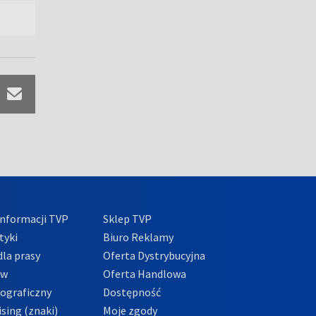
nformacji TVP
Sklep TVP
tyki
Biuro Reklamy
la prasy
Oferta Dystrybucyjna
ów
Oferta Handlowa
tograficzny
Dostępność
sing (znaki)
Moje zgody