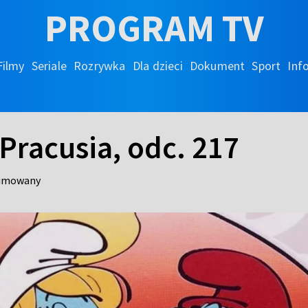
PROGRAM TV
Filmy
Seriale
Rozrywka
Dla dzieci
Dokument
Sport
Inf
Pracusia, odc. 217
nimowany