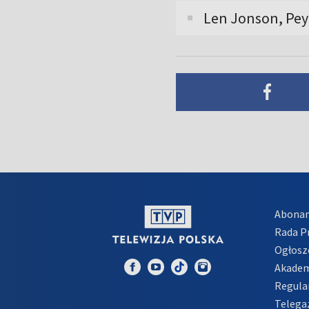
Len Jonson, Pe
Abona
Rada 
Ogłosz
Akadem
Regula
Telega