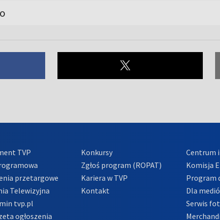
yo
ment TVP
Konkursy
Centrum i
Programowa
Zgłoś program (ROPAT)
Komisja E
enia przetargowe
Kariera w TVP
Program d
ia Telewizyjna
Kontakt
Dla medi
min tvp.pl
Serwis fo
zeta ogłoszenia
Merchandi