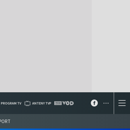
...
PROGRAM TV
ANTENY TVP
PORT