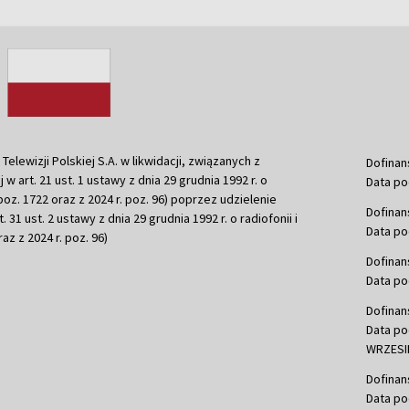
ewizji Polskiej S.A. w likwidacji, związanych z
Dofinan
j w art. 21 ust. 1 ustawy z dnia 29 grudnia 1992 r. o
Data po
r. poz. 1722 oraz z 2024 r. poz. 96) poprzez udzielenie
Dofinan
 31 ust. 2 ustawy z dnia 29 grudnia 1992 r. o radiofonii i
Data po
raz z 2024 r. poz. 96)
Dofinan
Data po
Dofinan
Data po
WRZESIE
Dofinan
Data po