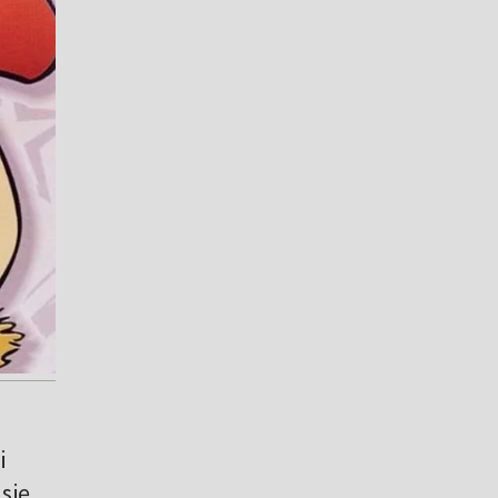
i
się