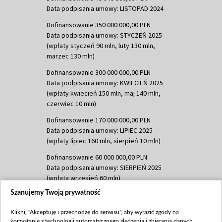
Data podpisania umowy: LISTOPAD 2024
Dofinansowanie 350 000 000,00 PLN
Data podpisania umowy: STYCZEŃ 2025
(wpłaty styczeń 90 mln, luty 130 mln,
marzec 130 mln)
Dofinansowanie 300 000 000,00 PLN
Data podpisania umowy: KWIECIEŃ 2025
(wpłaty kwiecień 150 mln, maj 140 mln,
czerwiec 10 mln)
Dofinansowanie 170 000 000,00 PLN
Data podpisania umowy: LIPIEC 2025
(wpłaty lipiec 160 mln, sierpień 10 mln)
Dofinansowanie 60 000 000,00 PLN
Data podpisania umowy: SIERPIEŃ 2025
(wpłata wrzesień 60 mln)
Szanujemy Twoją prywatność
Dofinansowanie 635 783 051,21 PLN
Data podpisania umowy: WRZESIEŃ 2025
Kliknij "Akceptuję i przechodzę do serwisu", aby wyrazić zgody na
(wpłata wrzesień 100 mln, październik 350
korzystanie z technologii automatycznego śledzenia i zbierania danych,