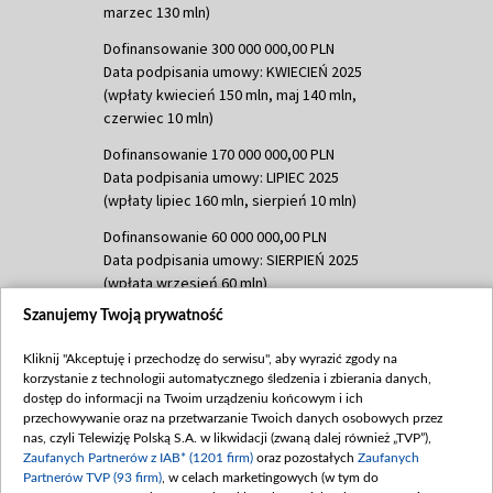
marzec 130 mln)
Dofinansowanie 300 000 000,00 PLN
Data podpisania umowy: KWIECIEŃ 2025
(wpłaty kwiecień 150 mln, maj 140 mln,
czerwiec 10 mln)
Dofinansowanie 170 000 000,00 PLN
Data podpisania umowy: LIPIEC 2025
(wpłaty lipiec 160 mln, sierpień 10 mln)
Dofinansowanie 60 000 000,00 PLN
Data podpisania umowy: SIERPIEŃ 2025
(wpłata wrzesień 60 mln)
Szanujemy Twoją prywatność
Dofinansowanie 635 783 051,21 PLN
Data podpisania umowy: WRZESIEŃ 2025
Kliknij "Akceptuję i przechodzę do serwisu", aby wyrazić zgody na
(wpłata wrzesień 100 mln, październik 350
korzystanie z technologii automatycznego śledzenia i zbierania danych,
mln, listopad 265 mln)
dostęp do informacji na Twoim urządzeniu końcowym i ich
przechowywanie oraz na przetwarzanie Twoich danych osobowych przez
Dofinansowanie 48 862 000,00 PLN
nas, czyli Telewizję Polską S.A. w likwidacji (zwaną dalej również „TVP”),
Data podpisania umowy: GRUDZIEŃ 2025
Zaufanych Partnerów z IAB* (1201 firm)
oraz pozostałych
Zaufanych
(wpłata grudzień 60,548 mln)
Partnerów TVP (93 firm)
, w celach marketingowych (w tym do