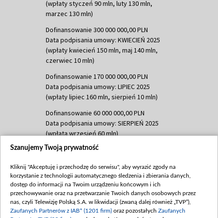
(wpłaty styczeń 90 mln, luty 130 mln,
marzec 130 mln)
Dofinansowanie 300 000 000,00 PLN
Data podpisania umowy: KWIECIEŃ 2025
(wpłaty kwiecień 150 mln, maj 140 mln,
czerwiec 10 mln)
Dofinansowanie 170 000 000,00 PLN
Data podpisania umowy: LIPIEC 2025
(wpłaty lipiec 160 mln, sierpień 10 mln)
Dofinansowanie 60 000 000,00 PLN
Data podpisania umowy: SIERPIEŃ 2025
(wpłata wrzesień 60 mln)
Szanujemy Twoją prywatność
Dofinansowanie 635 783 051,21 PLN
Data podpisania umowy: WRZESIEŃ 2025
Kliknij "Akceptuję i przechodzę do serwisu", aby wyrazić zgody na
(wpłata wrzesień 100 mln, październik 350
korzystanie z technologii automatycznego śledzenia i zbierania danych,
mln, listopad 265 mln)
dostęp do informacji na Twoim urządzeniu końcowym i ich
przechowywanie oraz na przetwarzanie Twoich danych osobowych przez
Dofinansowanie 48 862 000,00 PLN
nas, czyli Telewizję Polską S.A. w likwidacji (zwaną dalej również „TVP”),
Data podpisania umowy: GRUDZIEŃ 2025
Zaufanych Partnerów z IAB* (1201 firm)
oraz pozostałych
Zaufanych
(wpłata grudzień 60,548 mln)