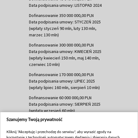
Data podpisania umowy: LISTOPAD 2024
Dofinansowanie 350 000 000,00 PLN
Data podpisania umowy: STYCZEŃ 2025
(wpłaty styczeń 90 mln, luty 130 mln,
marzec 130 mln)
Dofinansowanie 300 000 000,00 PLN
Data podpisania umowy: KWIECIEŃ 2025
(wpłaty kwiecień 150 mln, maj 140 mln,
czerwiec 10 mln)
Dofinansowanie 170 000 000,00 PLN
Data podpisania umowy: LIPIEC 2025
(wpłaty lipiec 160 mln, sierpień 10 mln)
Dofinansowanie 60 000 000,00 PLN
Data podpisania umowy: SIERPIEŃ 2025
(wpłata wrzesień 60 mln)
Szanujemy Twoją prywatność
Dofinansowanie 635 783 051,21 PLN
Data podpisania umowy: WRZESIEŃ 2025
Kliknij "Akceptuję i przechodzę do serwisu", aby wyrazić zgody na
(wpłata wrzesień 100 mln, październik 350
korzystanie z technologii automatycznego śledzenia i zbierania danych,