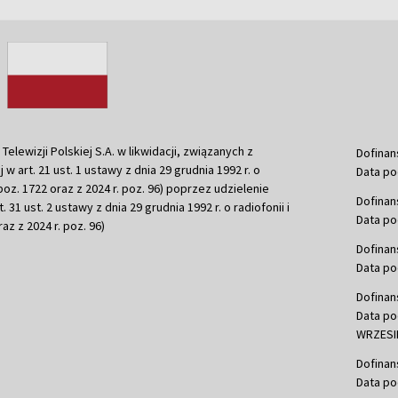
ewizji Polskiej S.A. w likwidacji, związanych z
Dofinan
j w art. 21 ust. 1 ustawy z dnia 29 grudnia 1992 r. o
Data po
r. poz. 1722 oraz z 2024 r. poz. 96) poprzez udzielenie
Dofinan
 31 ust. 2 ustawy z dnia 29 grudnia 1992 r. o radiofonii i
Data po
raz z 2024 r. poz. 96)
Dofinan
Data po
Dofinan
Data po
WRZESIE
Dofinan
Data po