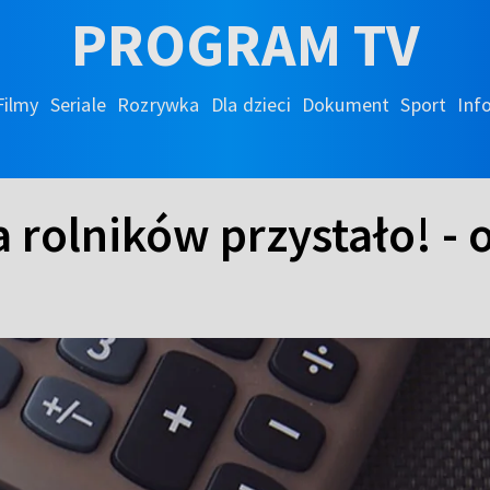
PROGRAM TV
Filmy
Seriale
Rozrywka
Dla dzieci
Dokument
Sport
Inf
a rolników przystało! - 