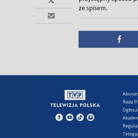
ze spisem.
Abona
Rada 
Ogłosz
Akadem
Regula
Telega