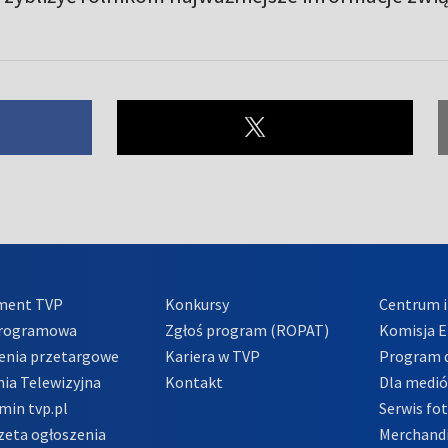
ment TVP
Konkursy
Centrum i
Programowa
Zgłoś program (ROPAT)
Komisja E
enia przetargowe
Kariera w TVP
Program d
ia Telewizyjna
Kontakt
Dla medi
min tvp.pl
Serwis fo
zeta ogłoszenia
Merchandi