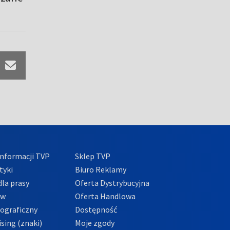
nformacji TVP
Sklep TVP
tyki
Biuro Reklamy
la prasy
Oferta Dystrybucyjna
ów
Oferta Handlowa
tograficzny
Dostępność
sing (znaki)
Moje zgody