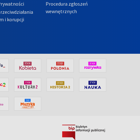
Prywatności
Procedura zgłoszeń
wewnętrznych
przeciwdziałania
m i korupcji