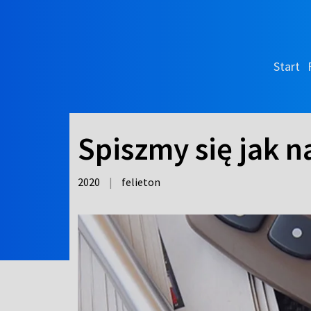
Start
Spiszmy się jak n
2020
|
felieton