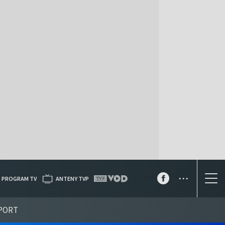
...
PROGRAM TV
ANTENY TVP
PORT