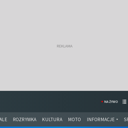
NA ŻYWO
ALE
ROZRYWKA
KULTURA
MOTO
INFORMACJE
S