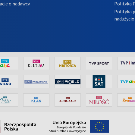
acje o nadawcy
Polityka 
Polityka 
nadużycio