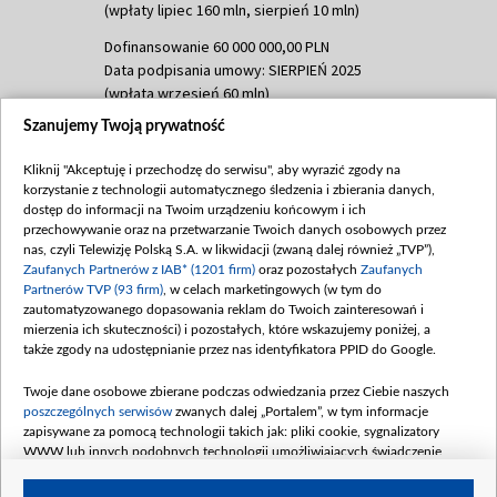
(wpłaty lipiec 160 mln, sierpień 10 mln)
Dofinansowanie 60 000 000,00 PLN
Data podpisania umowy: SIERPIEŃ 2025
(wpłata wrzesień 60 mln)
Szanujemy Twoją prywatność
Dofinansowanie 635 783 051,21 PLN
Data podpisania umowy: WRZESIEŃ 2025
Kliknij "Akceptuję i przechodzę do serwisu", aby wyrazić zgody na
(wpłata wrzesień 100 mln, październik 350
korzystanie z technologii automatycznego śledzenia i zbierania danych,
mln, listopad 265 mln)
dostęp do informacji na Twoim urządzeniu końcowym i ich
przechowywanie oraz na przetwarzanie Twoich danych osobowych przez
Dofinansowanie 48 862 000,00 PLN
nas, czyli Telewizję Polską S.A. w likwidacji (zwaną dalej również „TVP”),
Data podpisania umowy: GRUDZIEŃ 2025
Zaufanych Partnerów z IAB* (1201 firm)
oraz pozostałych
Zaufanych
(wpłata grudzień 60,548 mln)
Partnerów TVP (93 firm)
, w celach marketingowych (w tym do
zautomatyzowanego dopasowania reklam do Twoich zainteresowań i
Dofinansowanie 900 000 000,00 PLN
mierzenia ich skuteczności) i pozostałych, które wskazujemy poniżej, a
Data podpisania umowy: LUTY 2026 (wpłata
także zgody na udostępnianie przez nas identyfikatora PPID do Google.
26 lutego 80 mln, 4 marca 370 mln,
8
kwiecień 180 mln, 7 maja 180 mln, 8
Twoje dane osobowe zbierane podczas odwiedzania przez Ciebie naszych
czerwca 90 mln)
poszczególnych serwisów
zwanych dalej „Portalem”, w tym informacje
zapisywane za pomocą technologii takich jak: pliki cookie, sygnalizatory
Dofinansowanie 250 000 000,00 PLN
WWW lub innych podobnych technologii umożliwiających świadczenie
Data podpisania umowy LIPIEC 2026 (wpłata
dopasowanych i bezpiecznych usług, personalizację treści oraz reklam,
udostępnianie funkcji mediów społecznościowych oraz analizowanie ruchu
4 sierpnia 250 mln