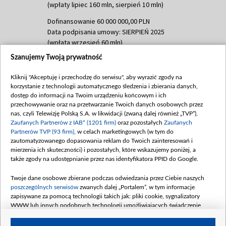
(wpłaty lipiec 160 mln, sierpień 10 mln)
Dofinansowanie 60 000 000,00 PLN
Data podpisania umowy: SIERPIEŃ 2025
(wpłata wrzesień 60 mln)
Szanujemy Twoją prywatność
Dofinansowanie 635 783 051,21 PLN
Data podpisania umowy: WRZESIEŃ 2025
Kliknij "Akceptuję i przechodzę do serwisu", aby wyrazić zgody na
(wpłata wrzesień 100 mln, październik 350
korzystanie z technologii automatycznego śledzenia i zbierania danych,
mln, listopad 265 mln)
dostęp do informacji na Twoim urządzeniu końcowym i ich
przechowywanie oraz na przetwarzanie Twoich danych osobowych przez
Dofinansowanie 48 862 000,00 PLN
nas, czyli Telewizję Polską S.A. w likwidacji (zwaną dalej również „TVP”),
Data podpisania umowy: GRUDZIEŃ 2025
Zaufanych Partnerów z IAB* (1201 firm)
oraz pozostałych
Zaufanych
(wpłata grudzień 60,548 mln)
Partnerów TVP (93 firm)
, w celach marketingowych (w tym do
zautomatyzowanego dopasowania reklam do Twoich zainteresowań i
Dofinansowanie 900 000 000,00 PLN
mierzenia ich skuteczności) i pozostałych, które wskazujemy poniżej, a
Data podpisania umowy: LUTY 2026 (wpłata
także zgody na udostępnianie przez nas identyfikatora PPID do Google.
26 lutego 80 mln, 4 marca 370 mln,
8
kwiecień 180 mln, 7 maja 180 mln, 8
Twoje dane osobowe zbierane podczas odwiedzania przez Ciebie naszych
czerwca 90 mln)
poszczególnych serwisów
zwanych dalej „Portalem”, w tym informacje
zapisywane za pomocą technologii takich jak: pliki cookie, sygnalizatory
Dofinansowanie 250 000 000,00 PLN
WWW lub innych podobnych technologii umożliwiających świadczenie
Data podpisania umowy LIPIEC 2026 (wpłata
dopasowanych i bezpiecznych usług, personalizację treści oraz reklam,
udostępnianie funkcji mediów społecznościowych oraz analizowanie ruchu
4 sierpnia 250 mln