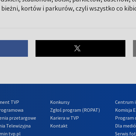
 bieżni, kortów i parkurów, czyli wszystko co kibi
ment TVP
Konkursy
Centrum i
Programowa
Zgłoś program (ROPAT)
Komisja E
enia przetargowe
Kariera w TVP
Program d
ia Telewizyjna
Kontakt
Dla medi
min tvp.pl
Serwis fo