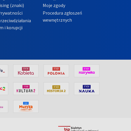
sing (znaki)
Moje zgody
Prywatności
Procedura zgłoszeń
wewnętrznych
przeciwdziałania
m i korupcji