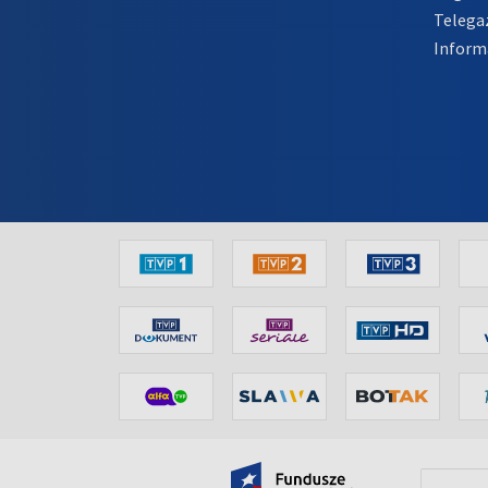
Telega
Inform