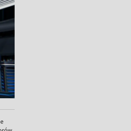
ze
torów