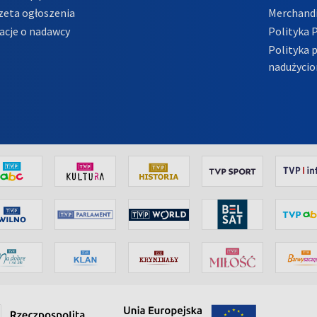
zeta ogłoszenia
Merchandi
acje o nadawcy
Polityka 
Polityka 
nadużycio