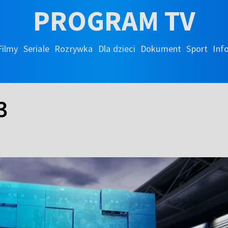
PROGRAM TV
Filmy
Seriale
Rozrywka
Dla dzieci
Dokument
Sport
Inf
3