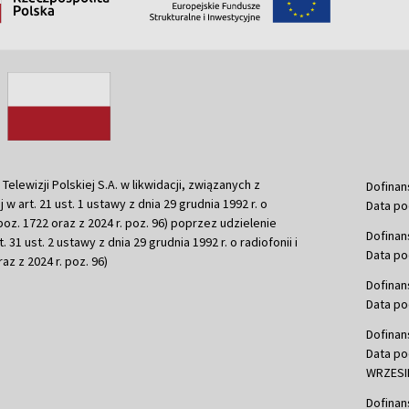
ewizji Polskiej S.A. w likwidacji, związanych z
Dofinan
j w art. 21 ust. 1 ustawy z dnia 29 grudnia 1992 r. o
Data po
r. poz. 1722 oraz z 2024 r. poz. 96) poprzez udzielenie
Dofinan
 31 ust. 2 ustawy z dnia 29 grudnia 1992 r. o radiofonii i
Data po
raz z 2024 r. poz. 96)
Dofinan
Data po
Dofinan
Data po
WRZESIE
Dofinan