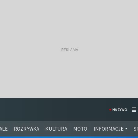
NA ŻYWO
ALE
ROZRYWKA
KULTURA
MOTO
INFORMACJE
S