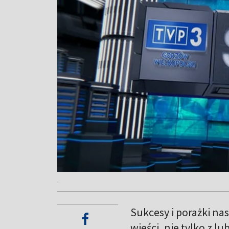
.
Sukcesy i porażki na
wieści, nie tylko z 