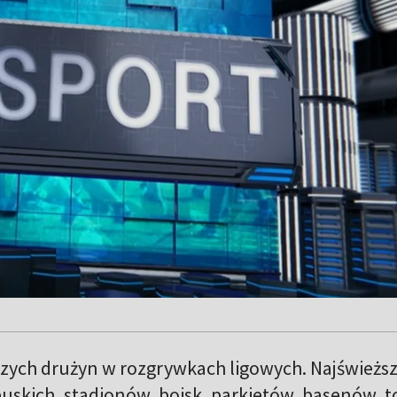
szych drużyn w rozgrywkach ligowych. Najświeżs
lubuskich, stadionów, boisk, parkietów, basenów, 