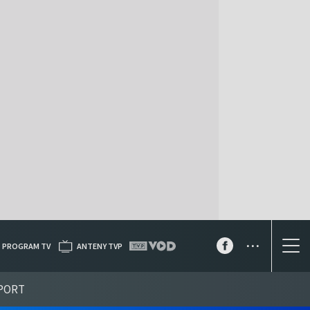
...
PROGRAM TV
ANTENY TVP
PORT