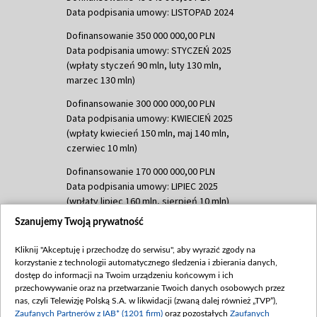
Data podpisania umowy: LISTOPAD 2024
Dofinansowanie 350 000 000,00 PLN
Data podpisania umowy: STYCZEŃ 2025
(wpłaty styczeń 90 mln, luty 130 mln,
marzec 130 mln)
Dofinansowanie 300 000 000,00 PLN
Data podpisania umowy: KWIECIEŃ 2025
(wpłaty kwiecień 150 mln, maj 140 mln,
czerwiec 10 mln)
Dofinansowanie 170 000 000,00 PLN
Data podpisania umowy: LIPIEC 2025
(wpłaty lipiec 160 mln, sierpień 10 mln)
Szanujemy Twoją prywatność
Dofinansowanie 60 000 000,00 PLN
Data podpisania umowy: SIERPIEŃ 2025
Kliknij "Akceptuję i przechodzę do serwisu", aby wyrazić zgody na
(wpłata wrzesień 60 mln)
korzystanie z technologii automatycznego śledzenia i zbierania danych,
Dofinansowanie 635 783 051,21 PLN
dostęp do informacji na Twoim urządzeniu końcowym i ich
przechowywanie oraz na przetwarzanie Twoich danych osobowych przez
Data podpisania umowy: WRZESIEŃ 2025
nas, czyli Telewizję Polską S.A. w likwidacji (zwaną dalej również „TVP”),
(wpłata wrzesień 100 mln, październik 350
Zaufanych Partnerów z IAB* (1201 firm)
oraz pozostałych
Zaufanych