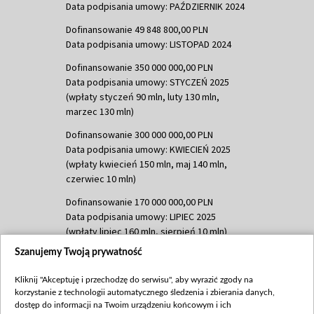
Data podpisania umowy: PAŹDZIERNIK 2024
Dofinansowanie 49 848 800,00 PLN
Data podpisania umowy: LISTOPAD 2024
Dofinansowanie 350 000 000,00 PLN
Data podpisania umowy: STYCZEŃ 2025
(wpłaty styczeń 90 mln, luty 130 mln,
marzec 130 mln)
Dofinansowanie 300 000 000,00 PLN
Data podpisania umowy: KWIECIEŃ 2025
(wpłaty kwiecień 150 mln, maj 140 mln,
czerwiec 10 mln)
Dofinansowanie 170 000 000,00 PLN
Data podpisania umowy: LIPIEC 2025
(wpłaty lipiec 160 mln, sierpień 10 mln)
Szanujemy Twoją prywatność
Dofinansowanie 60 000 000,00 PLN
Data podpisania umowy: SIERPIEŃ 2025
Kliknij "Akceptuję i przechodzę do serwisu", aby wyrazić zgody na
(wpłata wrzesień 60 mln)
korzystanie z technologii automatycznego śledzenia i zbierania danych,
Dofinansowanie 635 783 051,21 PLN
dostęp do informacji na Twoim urządzeniu końcowym i ich