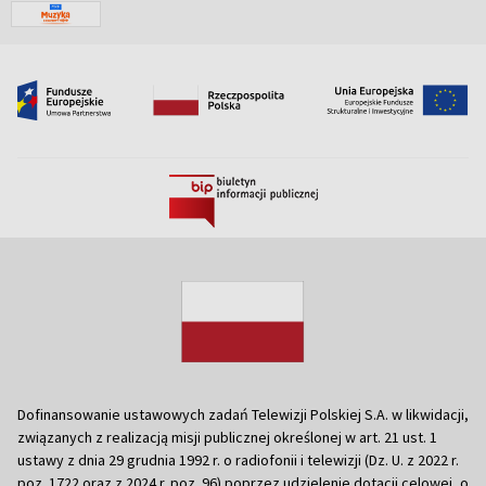
Dofinansowanie ustawowych zadań Telewizji Polskiej S.A. w likwidacji,
związanych z realizacją misji publicznej określonej w art. 21 ust. 1
ustawy z dnia 29 grudnia 1992 r. o radiofonii i telewizji (Dz. U. z 2022 r.
poz. 1722 oraz z 2024 r. poz. 96) poprzez udzielenie dotacji celowej, o