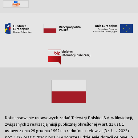
Dofinansowanie ustawowych zadań Telewizji Polskiej S.A. w likwidacji,
związanych z realizacją misji publicznej określonej w art. 21 ust. 1
ustawy z dnia 29 grudnia 1992 r. o radiofonii i telewizji (Dz. U. z 2022 r.
poz. 1722 oraz z 2024 r. poz. 96) poprzez udzielenie dotacji celowej, o