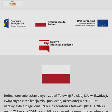
Dofinansowanie ustawowych zadań Telewizji Polskiej S.A. w likwidacji,
związanych z realizacją misji publicznej określonej w art. 21 ust. 1
ustawy z dnia 29 grudnia 1992 r. o radiofonii i telewizji (Dz. U. z 2022 r.
poz. 1722 oraz z 2024 r. poz. 96) poprzez udzielenie dotacji celowej, o