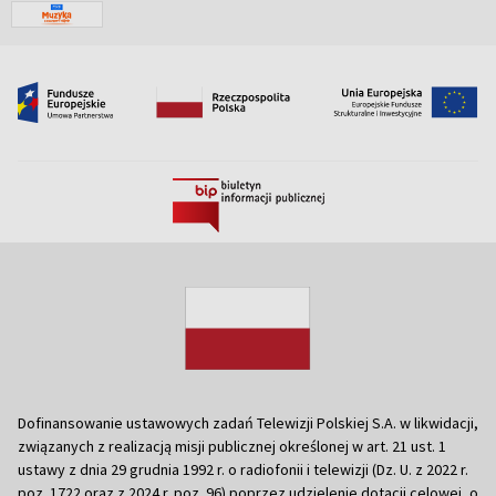
Dofinansowanie ustawowych zadań Telewizji Polskiej S.A. w likwidacji,
związanych z realizacją misji publicznej określonej w art. 21 ust. 1
ustawy z dnia 29 grudnia 1992 r. o radiofonii i telewizji (Dz. U. z 2022 r.
poz. 1722 oraz z 2024 r. poz. 96) poprzez udzielenie dotacji celowej, o