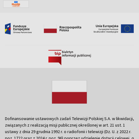
Dofinansowanie ustawowych zadań Telewizji Polskiej S.A. w likwidacji,
związanych z realizacją misji publicznej określonej w art. 21 ust. 1
ustawy z dnia 29 grudnia 1992 r. o radiofonii i telewizji (Dz. U. z 2022 r.
poz. 1722 oraz z 2024 r. poz. 96) poprzez udzielenie dotacji celowej, o