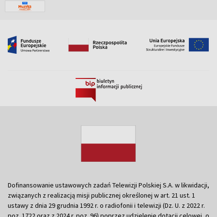
Dofinansowanie ustawowych zadań Telewizji Polskiej S.A. w likwidacji,
związanych z realizacją misji publicznej określonej w art. 21 ust. 1
ustawy z dnia 29 grudnia 1992 r. o radiofonii i telewizji (Dz. U. z 2022 r.
poz. 1722 oraz z 2024 r. poz. 96) poprzez udzielenie dotacji celowej, o