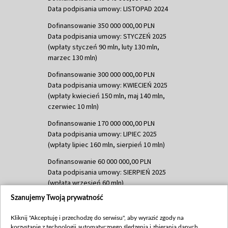
Data podpisania umowy: LISTOPAD 2024
Dofinansowanie 350 000 000,00 PLN
Data podpisania umowy: STYCZEŃ 2025
(wpłaty styczeń 90 mln, luty 130 mln,
marzec 130 mln)
Dofinansowanie 300 000 000,00 PLN
Data podpisania umowy: KWIECIEŃ 2025
(wpłaty kwiecień 150 mln, maj 140 mln,
czerwiec 10 mln)
Dofinansowanie 170 000 000,00 PLN
Data podpisania umowy: LIPIEC 2025
(wpłaty lipiec 160 mln, sierpień 10 mln)
Dofinansowanie 60 000 000,00 PLN
Data podpisania umowy: SIERPIEŃ 2025
(wpłata wrzesień 60 mln)
Szanujemy Twoją prywatność
Dofinansowanie 635 783 051,21 PLN
Data podpisania umowy: WRZESIEŃ 2025
Kliknij "Akceptuję i przechodzę do serwisu", aby wyrazić zgody na
(wpłata wrzesień 100 mln, październik 350
korzystanie z technologii automatycznego śledzenia i zbierania danych,