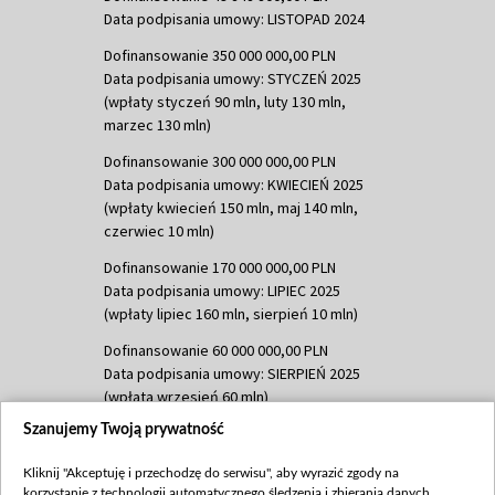
Data podpisania umowy: LISTOPAD 2024
Dofinansowanie 350 000 000,00 PLN
Data podpisania umowy: STYCZEŃ 2025
(wpłaty styczeń 90 mln, luty 130 mln,
marzec 130 mln)
Dofinansowanie 300 000 000,00 PLN
Data podpisania umowy: KWIECIEŃ 2025
(wpłaty kwiecień 150 mln, maj 140 mln,
czerwiec 10 mln)
Dofinansowanie 170 000 000,00 PLN
Data podpisania umowy: LIPIEC 2025
(wpłaty lipiec 160 mln, sierpień 10 mln)
Dofinansowanie 60 000 000,00 PLN
Data podpisania umowy: SIERPIEŃ 2025
(wpłata wrzesień 60 mln)
Szanujemy Twoją prywatność
Dofinansowanie 635 783 051,21 PLN
Data podpisania umowy: WRZESIEŃ 2025
Kliknij "Akceptuję i przechodzę do serwisu", aby wyrazić zgody na
(wpłata wrzesień 100 mln, październik 350
korzystanie z technologii automatycznego śledzenia i zbierania danych,