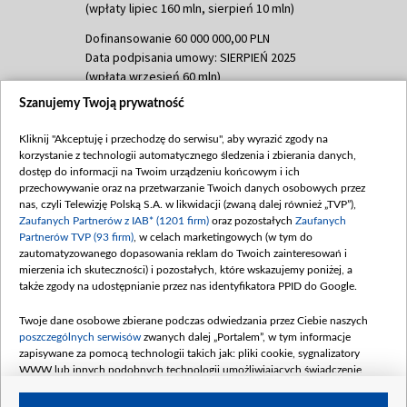
(wpłaty lipiec 160 mln, sierpień 10 mln)
Dofinansowanie 60 000 000,00 PLN
Data podpisania umowy: SIERPIEŃ 2025
(wpłata wrzesień 60 mln)
Szanujemy Twoją prywatność
Dofinansowanie 635 783 051,21 PLN
Data podpisania umowy: WRZESIEŃ 2025
Kliknij "Akceptuję i przechodzę do serwisu", aby wyrazić zgody na
(wpłata wrzesień 100 mln, październik 350
korzystanie z technologii automatycznego śledzenia i zbierania danych,
mln, listopad 265 mln)
dostęp do informacji na Twoim urządzeniu końcowym i ich
przechowywanie oraz na przetwarzanie Twoich danych osobowych przez
Dofinansowanie 48 862 000,00 PLN
nas, czyli Telewizję Polską S.A. w likwidacji (zwaną dalej również „TVP”),
Data podpisania umowy: GRUDZIEŃ 2025
Zaufanych Partnerów z IAB* (1201 firm)
oraz pozostałych
Zaufanych
(wpłata grudzień 60,548 mln)
Partnerów TVP (93 firm)
, w celach marketingowych (w tym do
zautomatyzowanego dopasowania reklam do Twoich zainteresowań i
Dofinansowanie 900 000 000,00 PLN
mierzenia ich skuteczności) i pozostałych, które wskazujemy poniżej, a
Data podpisania umowy: LUTY 2026 (wpłata
także zgody na udostępnianie przez nas identyfikatora PPID do Google.
26 lutego 80 mln, 4 marca 370 mln,
8
kwiecień 180 mln, 7 maja 180 mln, 8
Twoje dane osobowe zbierane podczas odwiedzania przez Ciebie naszych
czerwca 90 mln)
poszczególnych serwisów
zwanych dalej „Portalem”, w tym informacje
zapisywane za pomocą technologii takich jak: pliki cookie, sygnalizatory
Dofinansowanie 250 000 000,00 PLN
WWW lub innych podobnych technologii umożliwiających świadczenie
Data podpisania umowy LIPIEC 2026 (wpłata
dopasowanych i bezpiecznych usług, personalizację treści oraz reklam,
udostępnianie funkcji mediów społecznościowych oraz analizowanie ruchu
4 sierpnia 250 mln