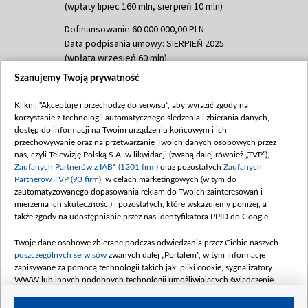
(wpłaty lipiec 160 mln, sierpień 10 mln)
Dofinansowanie 60 000 000,00 PLN
Data podpisania umowy: SIERPIEŃ 2025
(wpłata wrzesień 60 mln)
Szanujemy Twoją prywatność
Dofinansowanie 635 783 051,21 PLN
Data podpisania umowy: WRZESIEŃ 2025
Kliknij "Akceptuję i przechodzę do serwisu", aby wyrazić zgody na
(wpłata wrzesień 100 mln, październik 350
korzystanie z technologii automatycznego śledzenia i zbierania danych,
mln, listopad 265 mln)
dostęp do informacji na Twoim urządzeniu końcowym i ich
przechowywanie oraz na przetwarzanie Twoich danych osobowych przez
Dofinansowanie 48 862 000,00 PLN
nas, czyli Telewizję Polską S.A. w likwidacji (zwaną dalej również „TVP”),
Data podpisania umowy: GRUDZIEŃ 2025
Zaufanych Partnerów z IAB* (1201 firm)
oraz pozostałych
Zaufanych
(wpłata grudzień 60,548 mln)
Partnerów TVP (93 firm)
, w celach marketingowych (w tym do
zautomatyzowanego dopasowania reklam do Twoich zainteresowań i
Dofinansowanie 900 000 000,00 PLN
mierzenia ich skuteczności) i pozostałych, które wskazujemy poniżej, a
Data podpisania umowy: LUTY 2026 (wpłata
także zgody na udostępnianie przez nas identyfikatora PPID do Google.
26 lutego 80 mln, 4 marca 370 mln,
8
kwiecień 180 mln, 7 maja 180 mln, 8
Twoje dane osobowe zbierane podczas odwiedzania przez Ciebie naszych
czerwca 90 mln)
poszczególnych serwisów
zwanych dalej „Portalem”, w tym informacje
zapisywane za pomocą technologii takich jak: pliki cookie, sygnalizatory
Dofinansowanie 250 000 000,00 PLN
WWW lub innych podobnych technologii umożliwiających świadczenie
Data podpisania umowy LIPIEC 2026 (wpłata
dopasowanych i bezpiecznych usług, personalizację treści oraz reklam,
udostępnianie funkcji mediów społecznościowych oraz analizowanie ruchu
4 sierpnia 250 mln