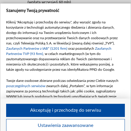
(wpłata wrzesień 60 mln)
Szanujemy Twoją prywatność
Dofinansowanie 635 783 051,21 PLN
Data podpisania umowy: WRZESIEŃ 2025
Kliknij "Akceptuję i przechodzę do serwisu", aby wyrazić zgody na
(wpłata wrzesień 100 mln, październik 350
korzystanie z technologii automatycznego śledzenia i zbierania danych,
mln, listopad 265 mln)
dostęp do informacji na Twoim urządzeniu końcowym i ich
przechowywanie oraz na przetwarzanie Twoich danych osobowych przez
Dofinansowanie 48 862 000,00 PLN
nas, czyli Telewizję Polską S.A. w likwidacji (zwaną dalej również „TVP”),
Data podpisania umowy: GRUDZIEŃ 2025
Zaufanych Partnerów z IAB* (1201 firm)
oraz pozostałych
Zaufanych
(wpłata grudzień 60,548 mln)
Partnerów TVP (93 firm)
, w celach marketingowych (w tym do
zautomatyzowanego dopasowania reklam do Twoich zainteresowań i
Dofinansowanie 900 000 000,00 PLN
mierzenia ich skuteczności) i pozostałych, które wskazujemy poniżej, a
Data podpisania umowy: LUTY 2026 (wpłata
także zgody na udostępnianie przez nas identyfikatora PPID do Google.
26 lutego 80 mln, 4 marca 370 mln,
8
kwiecień 180 mln, 7 maja 180 mln, 8
Twoje dane osobowe zbierane podczas odwiedzania przez Ciebie naszych
czerwca 90 mln)
poszczególnych serwisów
zwanych dalej „Portalem”, w tym informacje
zapisywane za pomocą technologii takich jak: pliki cookie, sygnalizatory
Dofinansowanie 250 000 000,00 PLN
WWW lub innych podobnych technologii umożliwiających świadczenie
Data podpisania umowy LIPIEC 2026 (wpłata
dopasowanych i bezpiecznych usług, personalizację treści oraz reklam,
udostępnianie funkcji mediów społecznościowych oraz analizowanie ruchu
4 sierpnia 250 mln
Akceptuję i przechodzę do serwisu
w Internecie.
Twoje dane osobowe zbierane podczas odwiedzania przez Ciebie
Ustawienia zaawansowane
poszczególnych serwisów
na Portalu, takie jak adresy IP, identyfikatory