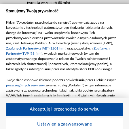
(wpłata wrzesień 60 mln)
Szanujemy Twoją prywatność
Dofinansowanie 635 783 051,21 PLN
Data podpisania umowy: WRZESIEŃ 2025
Kliknij "Akceptuję i przechodzę do serwisu", aby wyrazić zgody na
(wpłata wrzesień 100 mln, październik 350
korzystanie z technologii automatycznego śledzenia i zbierania danych,
mln, listopad 265 mln)
dostęp do informacji na Twoim urządzeniu końcowym i ich
przechowywanie oraz na przetwarzanie Twoich danych osobowych przez
Dofinansowanie 48 862 000,00 PLN
nas, czyli Telewizję Polską S.A. w likwidacji (zwaną dalej również „TVP”),
Data podpisania umowy: GRUDZIEŃ 2025
Zaufanych Partnerów z IAB* (1201 firm)
oraz pozostałych
Zaufanych
(wpłata grudzień 60,548 mln)
Partnerów TVP (93 firm)
, w celach marketingowych (w tym do
zautomatyzowanego dopasowania reklam do Twoich zainteresowań i
Dofinansowanie 900 000 000,00 PLN
mierzenia ich skuteczności) i pozostałych, które wskazujemy poniżej, a
Data podpisania umowy: LUTY 2026 (wpłata
także zgody na udostępnianie przez nas identyfikatora PPID do Google.
26 lutego 80 mln, 4 marca 370 mln,
8
kwiecień 180 mln, 7 maja 180 mln, 8
Twoje dane osobowe zbierane podczas odwiedzania przez Ciebie naszych
czerwca 90 mln)
poszczególnych serwisów
zwanych dalej „Portalem”, w tym informacje
zapisywane za pomocą technologii takich jak: pliki cookie, sygnalizatory
Dofinansowanie 250 000 000,00 PLN
WWW lub innych podobnych technologii umożliwiających świadczenie
Data podpisania umowy LIPIEC 2026 (wpłata
dopasowanych i bezpiecznych usług, personalizację treści oraz reklam,
udostępnianie funkcji mediów społecznościowych oraz analizowanie ruchu
4 sierpnia 250 mln
Akceptuję i przechodzę do serwisu
w Internecie.
Twoje dane osobowe zbierane podczas odwiedzania przez Ciebie
Ustawienia zaawansowane
poszczególnych serwisów
na Portalu, takie jak adresy IP, identyfikatory