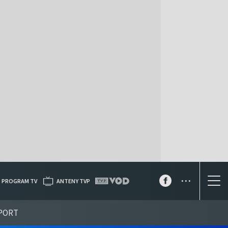
...
PROGRAM TV
ANTENY TVP
PORT