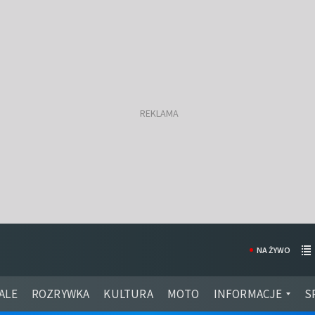
NA ŻYWO
ALE
ROZRYWKA
KULTURA
MOTO
INFORMACJE
S