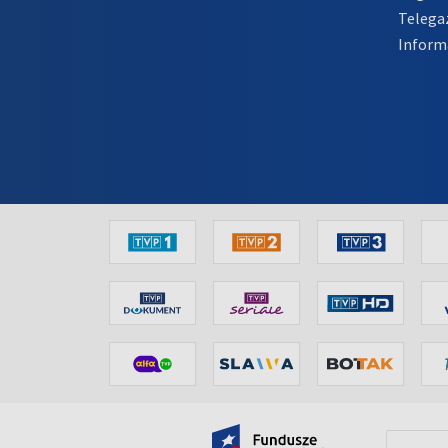
Telega
Inform