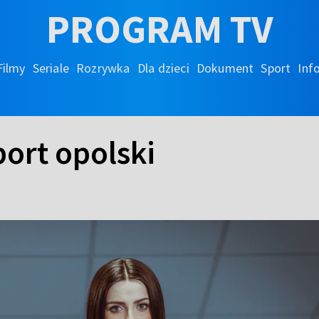
PROGRAM TV
Filmy
Seriale
Rozrywka
Dla dzieci
Dokument
Sport
Inf
port opolski