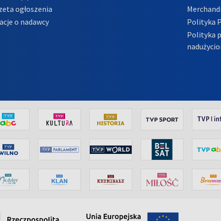
zeta ogłoszenia
Merchandi
acje o nadawcy
Polityka 
Polityka 
nadużycio