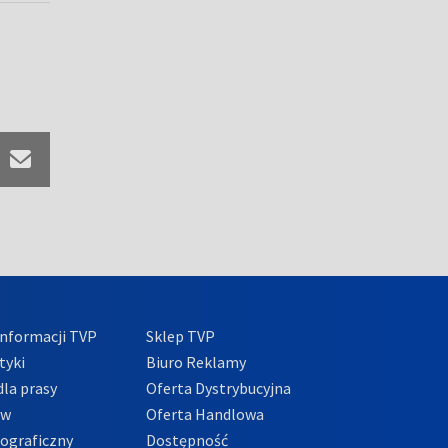
nformacji TVP
Sklep TVP
tyki
Biuro Reklamy
la prasy
Oferta Dystrybucyjna
ów
Oferta Handlowa
tograficzny
Dostępność