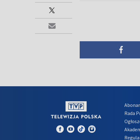
Abona
Rada 
Ogłosz
Akadem
Regula