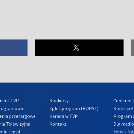
ment TVP
Konkursy
Centrum i
Programowa
Zgłoś program (ROPAT)
Komisja E
enia przetargowe
Kariera w TVP
Program d
ia Telewizyjna
Kontakt
Dla medi
min tvp.pl
Serwis fo