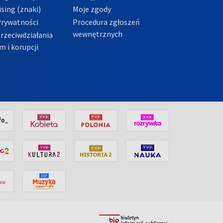
sing (znaki)
Moje zgody
Prywatności
Procedura zgłoszeń
wewnętrznych
przeciwdziałania
m i korupcji