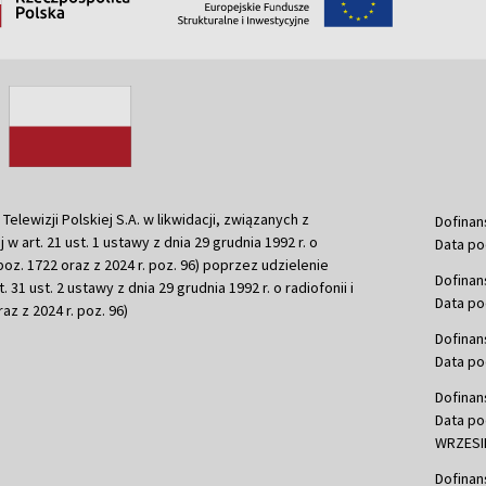
ewizji Polskiej S.A. w likwidacji, związanych z
Dofinan
j w art. 21 ust. 1 ustawy z dnia 29 grudnia 1992 r. o
Data po
r. poz. 1722 oraz z 2024 r. poz. 96) poprzez udzielenie
Dofinan
 31 ust. 2 ustawy z dnia 29 grudnia 1992 r. o radiofonii i
Data po
raz z 2024 r. poz. 96)
Dofinan
Data po
Dofinan
Data po
WRZESIE
Dofinan