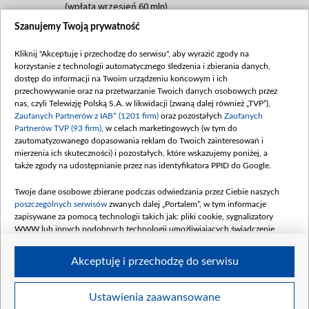
(wpłata wrzesień 60 mln)
Szanujemy Twoją prywatność
Dofinansowanie 635 783 051,21 PLN
Data podpisania umowy: WRZESIEŃ 2025
Kliknij "Akceptuję i przechodzę do serwisu", aby wyrazić zgody na
(wpłata wrzesień 100 mln, październik 350
korzystanie z technologii automatycznego śledzenia i zbierania danych,
mln, listopad 265 mln)
dostęp do informacji na Twoim urządzeniu końcowym i ich
przechowywanie oraz na przetwarzanie Twoich danych osobowych przez
Dofinansowanie 48 862 000,00 PLN
nas, czyli Telewizję Polską S.A. w likwidacji (zwaną dalej również „TVP”),
Data podpisania umowy: GRUDZIEŃ 2025
Zaufanych Partnerów z IAB* (1201 firm)
oraz pozostałych
Zaufanych
(wpłata grudzień 60,548 mln)
Partnerów TVP (93 firm)
, w celach marketingowych (w tym do
zautomatyzowanego dopasowania reklam do Twoich zainteresowań i
Dofinansowanie 900 000 000,00 PLN
mierzenia ich skuteczności) i pozostałych, które wskazujemy poniżej, a
Data podpisania umowy: LUTY 2026 (wpłata
także zgody na udostępnianie przez nas identyfikatora PPID do Google.
26 lutego 80 mln, 4 marca 370 mln,
8
kwiecień 180 mln, 7 maja 180 mln, 8
Twoje dane osobowe zbierane podczas odwiedzania przez Ciebie naszych
czerwca 90 mln)
poszczególnych serwisów
zwanych dalej „Portalem”, w tym informacje
zapisywane za pomocą technologii takich jak: pliki cookie, sygnalizatory
Dofinansowanie 250 000 000,00 PLN
WWW lub innych podobnych technologii umożliwiających świadczenie
Data podpisania umowy LIPIEC 2026 (wpłata
dopasowanych i bezpiecznych usług, personalizację treści oraz reklam,
udostępnianie funkcji mediów społecznościowych oraz analizowanie ruchu
4 sierpnia 250 mln
Akceptuję i przechodzę do serwisu
w Internecie.
Twoje dane osobowe zbierane podczas odwiedzania przez Ciebie
Ustawienia zaawansowane
poszczególnych serwisów
na Portalu, takie jak adresy IP, identyfikatory