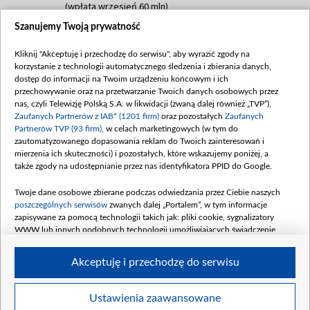
(wpłata wrzesień 60 mln)
Szanujemy Twoją prywatność
Dofinansowanie 635 783 051,21 PLN
Data podpisania umowy: WRZESIEŃ 2025
Kliknij "Akceptuję i przechodzę do serwisu", aby wyrazić zgody na
(wpłata wrzesień 100 mln, październik 350
korzystanie z technologii automatycznego śledzenia i zbierania danych,
mln, listopad 265 mln)
dostęp do informacji na Twoim urządzeniu końcowym i ich
przechowywanie oraz na przetwarzanie Twoich danych osobowych przez
Dofinansowanie 48 862 000,00 PLN
nas, czyli Telewizję Polską S.A. w likwidacji (zwaną dalej również „TVP”),
Data podpisania umowy: GRUDZIEŃ 2025
Zaufanych Partnerów z IAB* (1201 firm)
oraz pozostałych
Zaufanych
(wpłata grudzień 60,548 mln)
Partnerów TVP (93 firm)
, w celach marketingowych (w tym do
zautomatyzowanego dopasowania reklam do Twoich zainteresowań i
Dofinansowanie 900 000 000,00 PLN
mierzenia ich skuteczności) i pozostałych, które wskazujemy poniżej, a
Data podpisania umowy: LUTY 2026 (wpłata
także zgody na udostępnianie przez nas identyfikatora PPID do Google.
26 lutego 80 mln, 4 marca 370 mln,
8
kwiecień 180 mln, 7 maja 180 mln, 8
Twoje dane osobowe zbierane podczas odwiedzania przez Ciebie naszych
czerwca 90 mln)
poszczególnych serwisów
zwanych dalej „Portalem”, w tym informacje
zapisywane za pomocą technologii takich jak: pliki cookie, sygnalizatory
Dofinansowanie 250 000 000,00 PLN
WWW lub innych podobnych technologii umożliwiających świadczenie
Data podpisania umowy LIPIEC 2026 (wpłata
dopasowanych i bezpiecznych usług, personalizację treści oraz reklam,
udostępnianie funkcji mediów społecznościowych oraz analizowanie ruchu
4 sierpnia 250 mln
Akceptuję i przechodzę do serwisu
w Internecie.
Twoje dane osobowe zbierane podczas odwiedzania przez Ciebie
Ustawienia zaawansowane
poszczególnych serwisów
na Portalu, takie jak adresy IP, identyfikatory