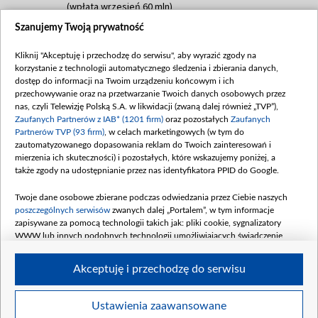
(wpłata wrzesień 60 mln)
Szanujemy Twoją prywatność
Dofinansowanie 635 783 051,21 PLN
Data podpisania umowy: WRZESIEŃ 2025
Kliknij "Akceptuję i przechodzę do serwisu", aby wyrazić zgody na
(wpłata wrzesień 100 mln, październik 350
korzystanie z technologii automatycznego śledzenia i zbierania danych,
mln, listopad 265 mln)
dostęp do informacji na Twoim urządzeniu końcowym i ich
przechowywanie oraz na przetwarzanie Twoich danych osobowych przez
Dofinansowanie 48 862 000,00 PLN
nas, czyli Telewizję Polską S.A. w likwidacji (zwaną dalej również „TVP”),
Data podpisania umowy: GRUDZIEŃ 2025
Zaufanych Partnerów z IAB* (1201 firm)
oraz pozostałych
Zaufanych
(wpłata grudzień 60,548 mln)
Partnerów TVP (93 firm)
, w celach marketingowych (w tym do
zautomatyzowanego dopasowania reklam do Twoich zainteresowań i
Dofinansowanie 900 000 000,00 PLN
mierzenia ich skuteczności) i pozostałych, które wskazujemy poniżej, a
Data podpisania umowy: LUTY 2026 (wpłata
także zgody na udostępnianie przez nas identyfikatora PPID do Google.
26 lutego 80 mln, 4 marca 370 mln,
8
kwiecień 180 mln, 7 maja 180 mln, 8
Twoje dane osobowe zbierane podczas odwiedzania przez Ciebie naszych
czerwca 90 mln)
poszczególnych serwisów
zwanych dalej „Portalem”, w tym informacje
zapisywane za pomocą technologii takich jak: pliki cookie, sygnalizatory
Dofinansowanie 250 000 000,00 PLN
WWW lub innych podobnych technologii umożliwiających świadczenie
Data podpisania umowy LIPIEC 2026 (wpłata
dopasowanych i bezpiecznych usług, personalizację treści oraz reklam,
udostępnianie funkcji mediów społecznościowych oraz analizowanie ruchu
4 sierpnia 250 mln
Akceptuję i przechodzę do serwisu
w Internecie.
Twoje dane osobowe zbierane podczas odwiedzania przez Ciebie
Ustawienia zaawansowane
poszczególnych serwisów
na Portalu, takie jak adresy IP, identyfikatory