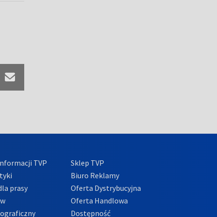
nformacji TVP
Sklep TVP
tyki
Biuro Reklamy
la prasy
Oferta Dystrybucyjna
ów
Oferta Handlowa
tograficzny
Dostępność