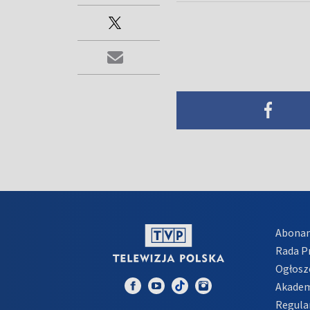
Abona
Rada 
Ogłosz
Akadem
Regula