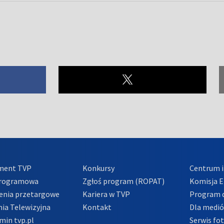
ment TVP
Konkursy
Centrum i
Programowa
Zgłoś program (ROPAT)
Komisja E
enia przetargowe
Kariera w TVP
Program d
ia Telewizyjna
Kontakt
Dla medi
min tvp.pl
Serwis fo