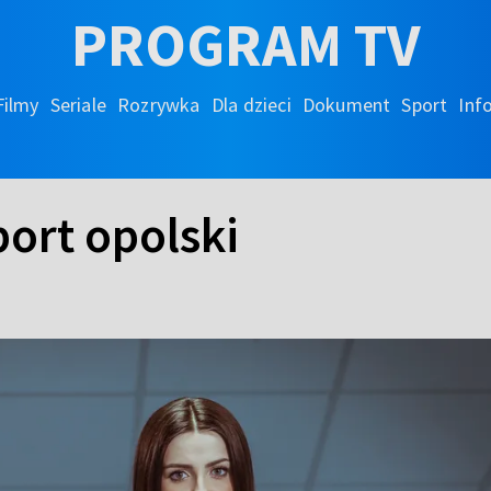
PROGRAM TV
Filmy
Seriale
Rozrywka
Dla dzieci
Dokument
Sport
Inf
port opolski