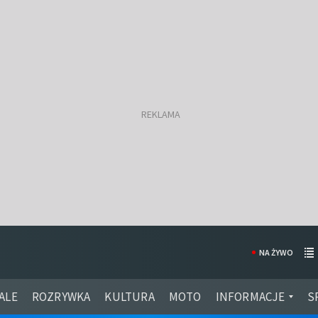
NA ŻYWO
ALE
ROZRYWKA
KULTURA
MOTO
INFORMACJE
S