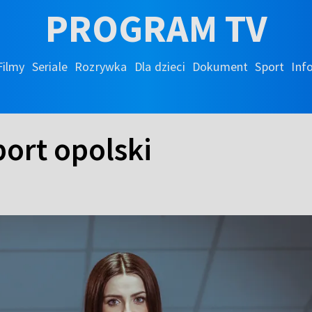
PROGRAM TV
Filmy
Seriale
Rozrywka
Dla dzieci
Dokument
Sport
Inf
port opolski