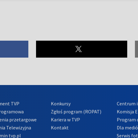
ment TVP
Konkursy
Centrum i
Programowa
Zgłoś program (ROPAT)
Komisja E
enia przetargowe
Kariera w TVP
Program d
ia Telewizyjna
Kontakt
Dla medi
min tvp.pl
Serwis fo