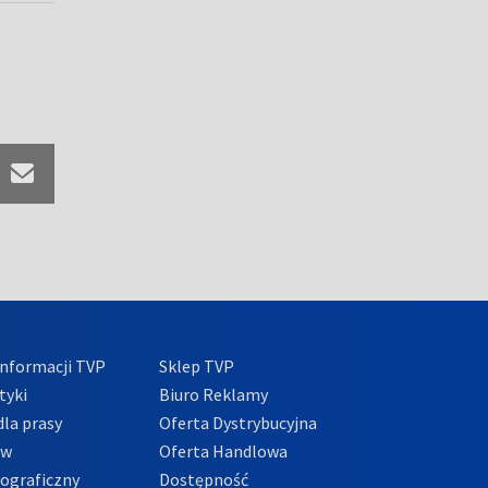
nformacji TVP
Sklep TVP
tyki
Biuro Reklamy
la prasy
Oferta Dystrybucyjna
ów
Oferta Handlowa
tograficzny
Dostępność