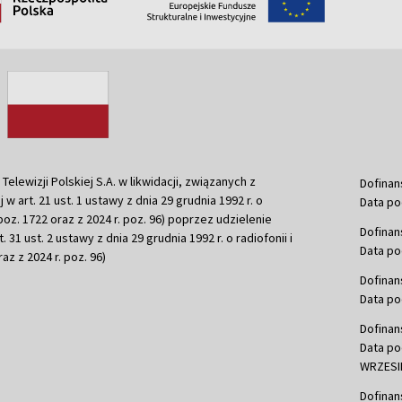
ewizji Polskiej S.A. w likwidacji, związanych z
Dofinan
j w art. 21 ust. 1 ustawy z dnia 29 grudnia 1992 r. o
Data po
r. poz. 1722 oraz z 2024 r. poz. 96) poprzez udzielenie
Dofinan
 31 ust. 2 ustawy z dnia 29 grudnia 1992 r. o radiofonii i
Data po
raz z 2024 r. poz. 96)
Dofinan
Data po
Dofinan
Data po
WRZESIE
Dofinan