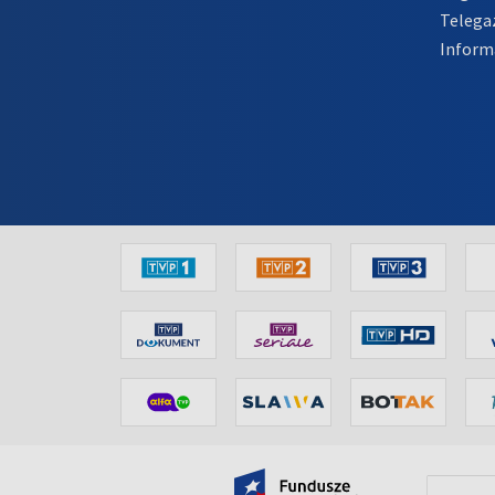
Telega
Inform