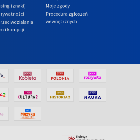
sing (znaki)
Moje zgody
Prywatności
Procedura zgłoszeń
wewnętrznych
przeciwdziałania
m i korupcji