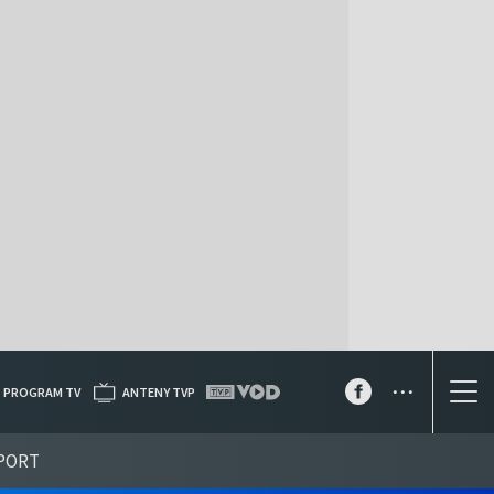
...
PROGRAM TV
ANTENY TVP
PORT