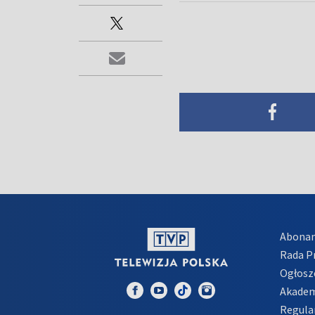
Abona
Rada 
Ogłosz
Akadem
Regula