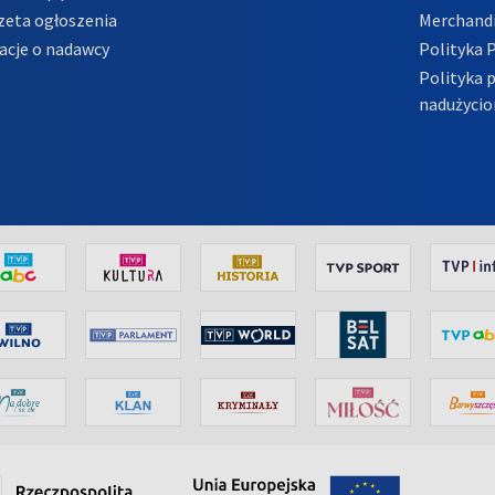
zeta ogłoszenia
Merchandi
acje o nadawcy
Polityka 
Polityka 
nadużycio