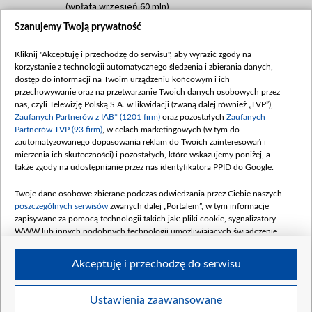
(wpłata wrzesień 60 mln)
Szanujemy Twoją prywatność
Dofinansowanie 635 783 051,21 PLN
Data podpisania umowy: WRZESIEŃ 2025
Kliknij "Akceptuję i przechodzę do serwisu", aby wyrazić zgody na
(wpłata wrzesień 100 mln, październik 350
korzystanie z technologii automatycznego śledzenia i zbierania danych,
mln, listopad 265 mln)
dostęp do informacji na Twoim urządzeniu końcowym i ich
przechowywanie oraz na przetwarzanie Twoich danych osobowych przez
Dofinansowanie 48 862 000,00 PLN
nas, czyli Telewizję Polską S.A. w likwidacji (zwaną dalej również „TVP”),
Data podpisania umowy: GRUDZIEŃ 2025
Zaufanych Partnerów z IAB* (1201 firm)
oraz pozostałych
Zaufanych
(wpłata grudzień 60,548 mln)
Partnerów TVP (93 firm)
, w celach marketingowych (w tym do
zautomatyzowanego dopasowania reklam do Twoich zainteresowań i
Dofinansowanie 900 000 000,00 PLN
mierzenia ich skuteczności) i pozostałych, które wskazujemy poniżej, a
Data podpisania umowy: LUTY 2026 (wpłata
także zgody na udostępnianie przez nas identyfikatora PPID do Google.
26 lutego 80 mln, 4 marca 370 mln,
8
kwiecień 180 mln, 7 maja 180 mln, 8
Twoje dane osobowe zbierane podczas odwiedzania przez Ciebie naszych
czerwca 90 mln)
poszczególnych serwisów
zwanych dalej „Portalem”, w tym informacje
zapisywane za pomocą technologii takich jak: pliki cookie, sygnalizatory
Dofinansowanie 250 000 000,00 PLN
WWW lub innych podobnych technologii umożliwiających świadczenie
Data podpisania umowy LIPIEC 2026 (wpłata
dopasowanych i bezpiecznych usług, personalizację treści oraz reklam,
udostępnianie funkcji mediów społecznościowych oraz analizowanie ruchu
4 sierpnia 250 mln
Akceptuję i przechodzę do serwisu
w Internecie.
Twoje dane osobowe zbierane podczas odwiedzania przez Ciebie
Ustawienia zaawansowane
poszczególnych serwisów
na Portalu, takie jak adresy IP, identyfikatory