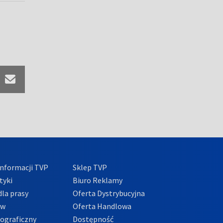
nformacji TVP
Sklep TVP
tyki
Biuro Reklamy
la prasy
Oferta Dystrybucyjna
ów
Oferta Handlowa
tograficzny
Dostępność