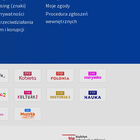
sing (znaki)
Moje zgody
Prywatności
Procedura zgłoszeń
wewnętrznych
przeciwdziałania
m i korupcji