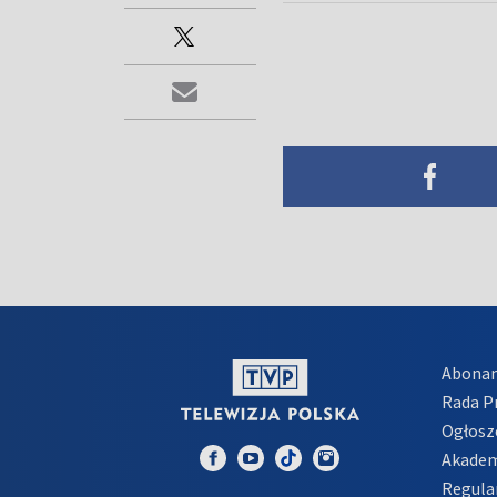
Abona
Rada 
Ogłosz
Akadem
Regula