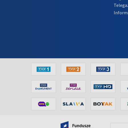
Telega
Inform