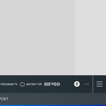
...
PROGRAM TV
ANTENY TVP
PORT