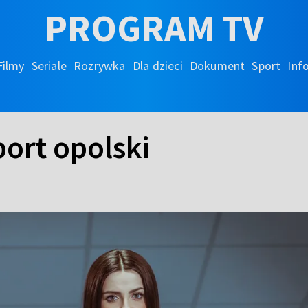
PROGRAM TV
Filmy
Seriale
Rozrywka
Dla dzieci
Dokument
Sport
Inf
port opolski