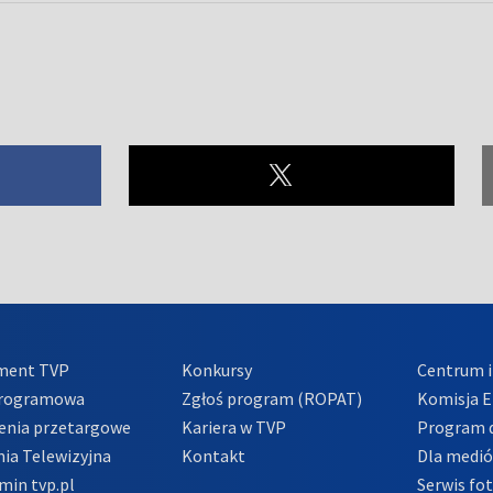
ment TVP
Konkursy
Centrum i
Programowa
Zgłoś program (ROPAT)
Komisja E
enia przetargowe
Kariera w TVP
Program d
ia Telewizyjna
Kontakt
Dla medi
min tvp.pl
Serwis fo