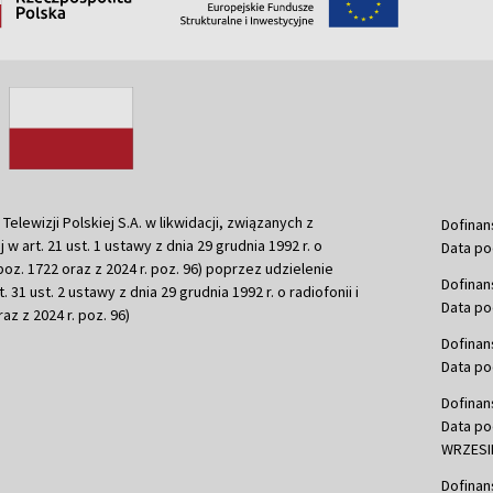
ewizji Polskiej S.A. w likwidacji, związanych z
Dofinan
j w art. 21 ust. 1 ustawy z dnia 29 grudnia 1992 r. o
Data po
r. poz. 1722 oraz z 2024 r. poz. 96) poprzez udzielenie
Dofinan
 31 ust. 2 ustawy z dnia 29 grudnia 1992 r. o radiofonii i
Data po
raz z 2024 r. poz. 96)
Dofinan
Data po
Dofinan
Data po
WRZESIE
Dofinan