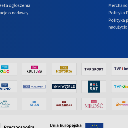
zeta ogłoszenia
Merchandi
acje o nadawcy
Polityka 
Polityka 
nadużycio