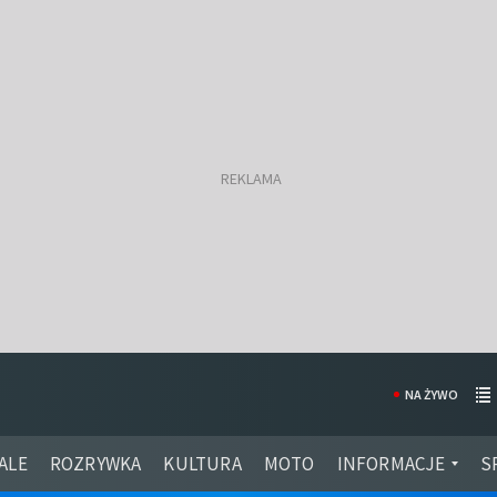
NA ŻYWO
ALE
ROZRYWKA
KULTURA
MOTO
INFORMACJE
S