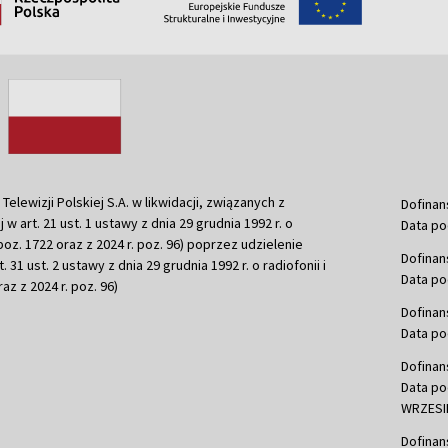
ewizji Polskiej S.A. w likwidacji, związanych z
Dofinan
j w art. 21 ust. 1 ustawy z dnia 29 grudnia 1992 r. o
Data po
r. poz. 1722 oraz z 2024 r. poz. 96) poprzez udzielenie
Dofinan
 31 ust. 2 ustawy z dnia 29 grudnia 1992 r. o radiofonii i
Data po
raz z 2024 r. poz. 96)
Dofinan
Data po
Dofinan
Data po
WRZESIE
Dofinan