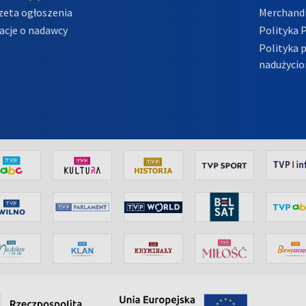
zeta ogłoszenia
Merchandi
acje o nadawcy
Polityka 
Polityka 
nadużycio