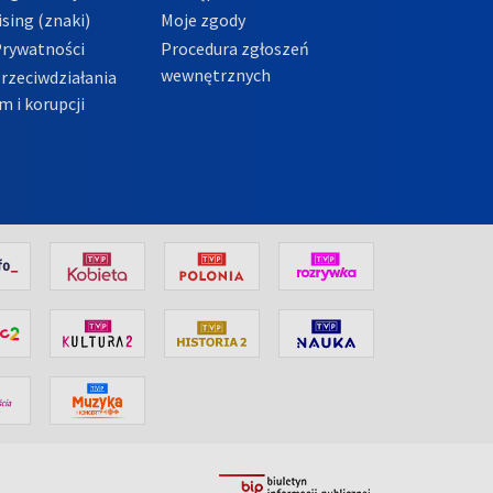
sing (znaki)
Moje zgody
Prywatności
Procedura zgłoszeń
wewnętrznych
przeciwdziałania
m i korupcji