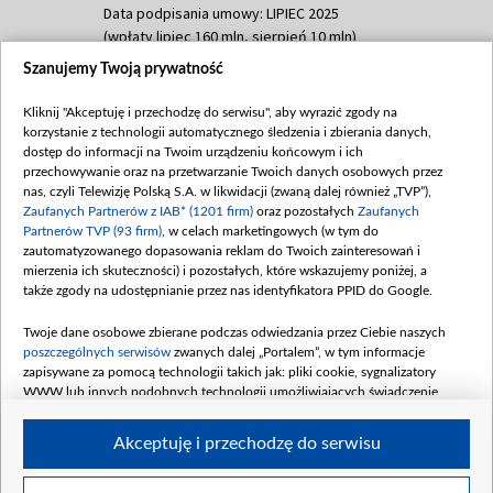
Data podpisania umowy: LIPIEC 2025
(wpłaty lipiec 160 mln, sierpień 10 mln)
Szanujemy Twoją prywatność
Dofinansowanie 60 000 000,00 PLN
Data podpisania umowy: SIERPIEŃ 2025
Kliknij "Akceptuję i przechodzę do serwisu", aby wyrazić zgody na
(wpłata wrzesień 60 mln)
korzystanie z technologii automatycznego śledzenia i zbierania danych,
Dofinansowanie 635 783 051,21 PLN
dostęp do informacji na Twoim urządzeniu końcowym i ich
przechowywanie oraz na przetwarzanie Twoich danych osobowych przez
Data podpisania umowy: WRZESIEŃ 2025
nas, czyli Telewizję Polską S.A. w likwidacji (zwaną dalej również „TVP”),
(wpłata wrzesień 100 mln, październik 350
Zaufanych Partnerów z IAB* (1201 firm)
oraz pozostałych
Zaufanych
mln, listopad 265 mln)
Partnerów TVP (93 firm)
, w celach marketingowych (w tym do
zautomatyzowanego dopasowania reklam do Twoich zainteresowań i
Dofinansowanie 48 862 000,00 PLN
mierzenia ich skuteczności) i pozostałych, które wskazujemy poniżej, a
Data podpisania umowy: GRUDZIEŃ 2025
także zgody na udostępnianie przez nas identyfikatora PPID do Google.
(wpłata grudzień 60,548 mln)
Twoje dane osobowe zbierane podczas odwiedzania przez Ciebie naszych
Dofinansowanie 900 000 000,00 PLN
poszczególnych serwisów
zwanych dalej „Portalem”, w tym informacje
Data podpisania umowy: LUTY 2026 (wpłata
zapisywane za pomocą technologii takich jak: pliki cookie, sygnalizatory
26 lutego 80 mln, 4 marca 370 mln,
8
WWW lub innych podobnych technologii umożliwiających świadczenie
kwiecień 180 mln, 7 maja 180 mln, 8
dopasowanych i bezpiecznych usług, personalizację treści oraz reklam,
udostępnianie funkcji mediów społecznościowych oraz analizowanie ruchu
czerwca 90 mln)
Akceptuję i przechodzę do serwisu
w Internecie.