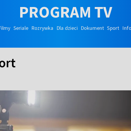
PROGRAM TV
Filmy
Seriale
Rozrywka
Dla dzieci
Dokument
Sport
Inf
ort