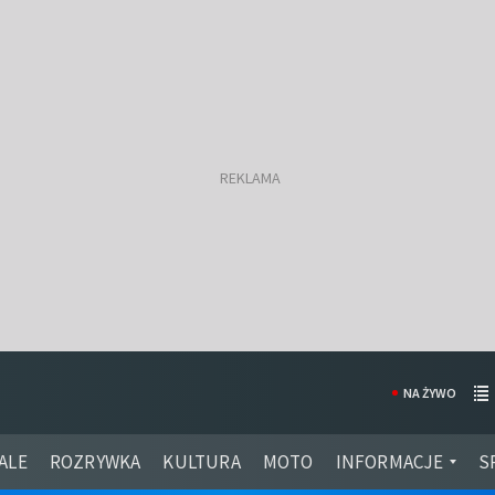
NA ŻYWO
ALE
ROZRYWKA
KULTURA
MOTO
INFORMACJE
S