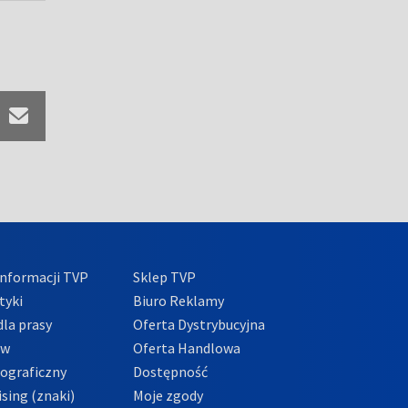
nformacji TVP
Sklep TVP
tyki
Biuro Reklamy
la prasy
Oferta Dystrybucyjna
ów
Oferta Handlowa
tograficzny
Dostępność
sing (znaki)
Moje zgody