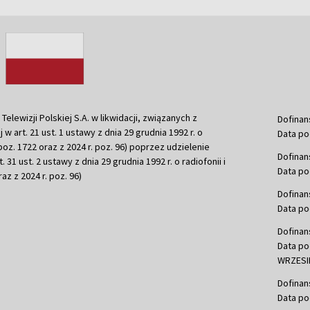
ewizji Polskiej S.A. w likwidacji, związanych z
Dofinan
j w art. 21 ust. 1 ustawy z dnia 29 grudnia 1992 r. o
Data po
r. poz. 1722 oraz z 2024 r. poz. 96) poprzez udzielenie
Dofinan
 31 ust. 2 ustawy z dnia 29 grudnia 1992 r. o radiofonii i
Data po
raz z 2024 r. poz. 96)
Dofinan
Data po
Dofinan
Data po
WRZESIE
Dofinan
Data po