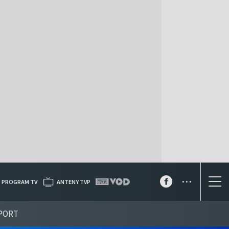
...
PROGRAM TV
ANTENY TVP
PORT