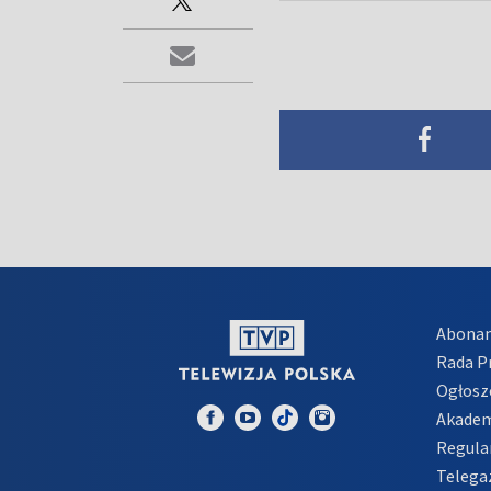
Abona
Rada 
Ogłosz
Akadem
Regula
Telega