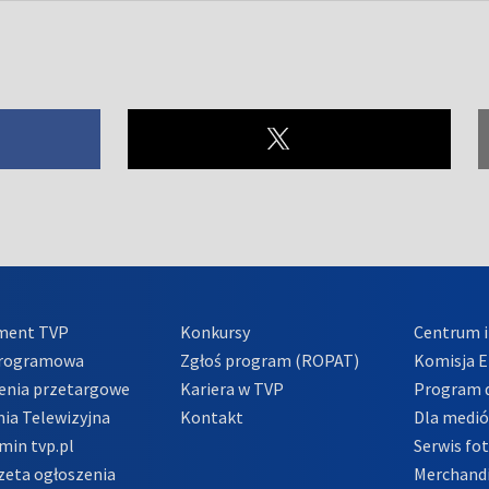
ment TVP
Konkursy
Centrum i
Programowa
Zgłoś program (ROPAT)
Komisja E
enia przetargowe
Kariera w TVP
Program d
ia Telewizyjna
Kontakt
Dla medi
min tvp.pl
Serwis fo
zeta ogłoszenia
Merchandi