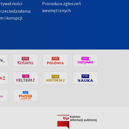
Prywatności
Procedura zgłoszeń
wewnętrznych
przeciwdziałania
m i korupcji