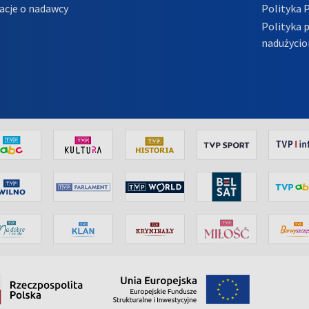
acje o nadawcy
Polityka 
Polityka 
nadużycio