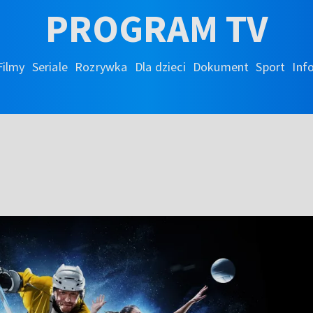
PROGRAM TV
Filmy
Seriale
Rozrywka
Dla dzieci
Dokument
Sport
Inf