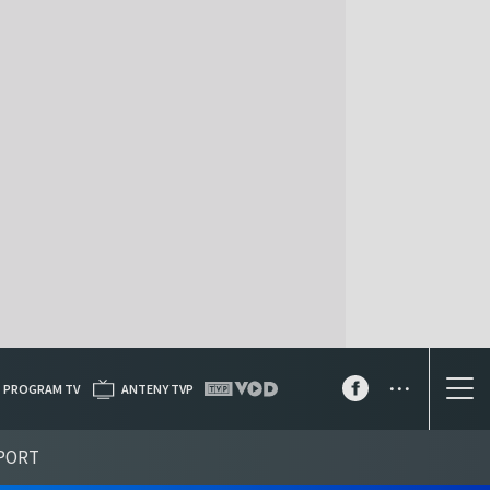
...
PROGRAM TV
ANTENY TVP
PORT