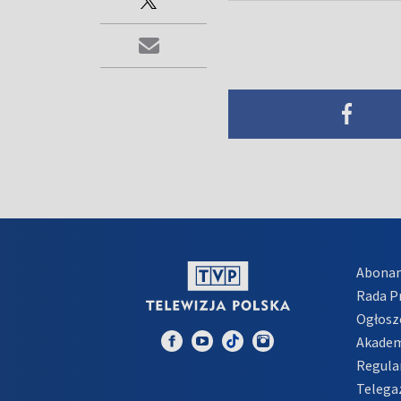
Abona
Rada 
Ogłosz
Akadem
Regula
Telega