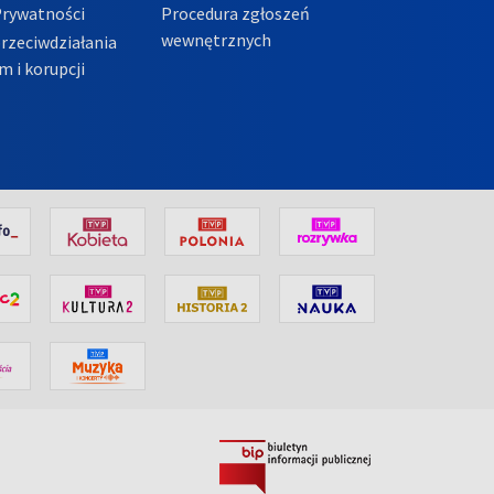
Prywatności
Procedura zgłoszeń
wewnętrznych
przeciwdziałania
m i korupcji