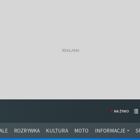
NA ŻYWO
ALE
ROZRYWKA
KULTURA
MOTO
INFORMACJE
S