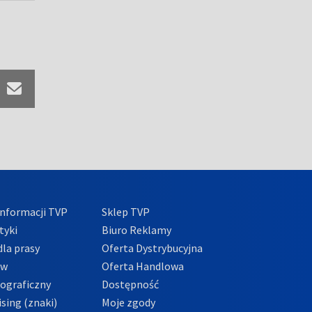
nformacji TVP
Sklep TVP
tyki
Biuro Reklamy
la prasy
Oferta Dystrybucyjna
ów
Oferta Handlowa
tograficzny
Dostępność
sing (znaki)
Moje zgody