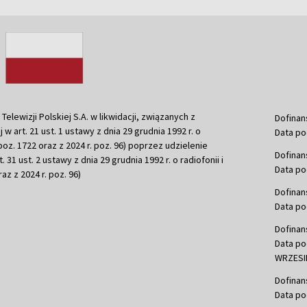
ewizji Polskiej S.A. w likwidacji, związanych z
Dofinan
j w art. 21 ust. 1 ustawy z dnia 29 grudnia 1992 r. o
Data po
r. poz. 1722 oraz z 2024 r. poz. 96) poprzez udzielenie
Dofinan
 31 ust. 2 ustawy z dnia 29 grudnia 1992 r. o radiofonii i
Data po
raz z 2024 r. poz. 96)
Dofinan
Data po
Dofinan
Data po
WRZESIE
Dofinan
Data po