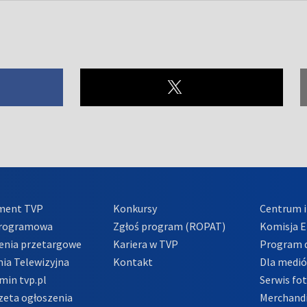
ment TVP
Konkursy
Centrum i
Programowa
Zgłoś program (ROPAT)
Komisja E
enia przetargowe
Kariera w TVP
Program d
ia Telewizyjna
Kontakt
Dla medi
min tvp.pl
Serwis fo
zeta ogłoszenia
Merchandi