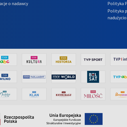
acje o nadawcy
Polityka 
Polityka 
nadużycio