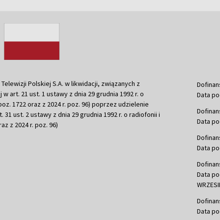
ewizji Polskiej S.A. w likwidacji, związanych z
Dofinan
j w art. 21 ust. 1 ustawy z dnia 29 grudnia 1992 r. o
Data po
r. poz. 1722 oraz z 2024 r. poz. 96) poprzez udzielenie
Dofinan
 31 ust. 2 ustawy z dnia 29 grudnia 1992 r. o radiofonii i
Data po
raz z 2024 r. poz. 96)
Dofinan
Data po
Dofinan
Data po
WRZESIE
Dofinan
Data po