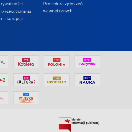
Prywatności
Procedura zgłoszeń
wewnętrznych
przeciwdziałania
m i korupcji