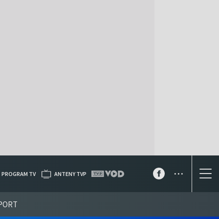
...
PROGRAM TV
ANTENY TVP
PORT