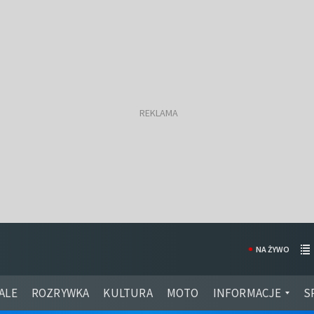
NA ŻYWO
ALE
ROZRYWKA
KULTURA
MOTO
INFORMACJE
S