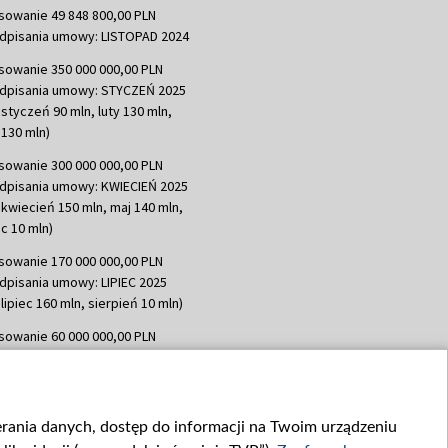
sowanie 49 848 800,00 PLN
dpisania umowy: LISTOPAD 2024
sowanie 350 000 000,00 PLN
dpisania umowy: STYCZEŃ 2025
 styczeń 90 mln, luty 130 mln,
130 mln)
sowanie 300 000 000,00 PLN
dpisania umowy: KWIECIEŃ 2025
 kwiecień 150 mln, maj 140 mln,
c 10 mln)
sowanie 170 000 000,00 PLN
dpisania umowy: LIPIEC 2025
lipiec 160 mln, sierpień 10 mln)
sowanie 60 000 000,00 PLN
dpisania umowy: SIERPIEŃ 2025
 wrzesień 60 mln)
sowanie 635 783 051,21 PLN
ierania danych, dostęp do informacji na Twoim urządzeniu
dpisania umowy: WRZESIEŃ 2025