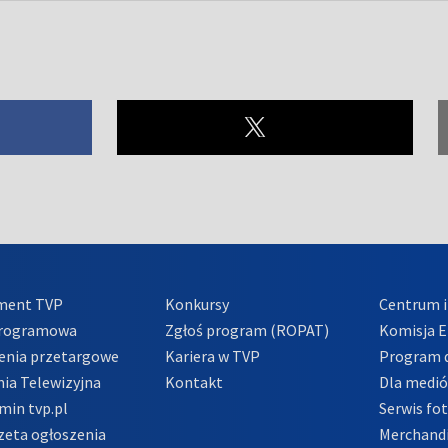
ment TVP
Konkursy
Centrum i
Programowa
Zgłoś program (ROPAT)
Komisja E
enia przetargowe
Kariera w TVP
Program d
ia Telewizyjna
Kontakt
Dla medi
min tvp.pl
Serwis fo
zeta ogłoszenia
Merchandi