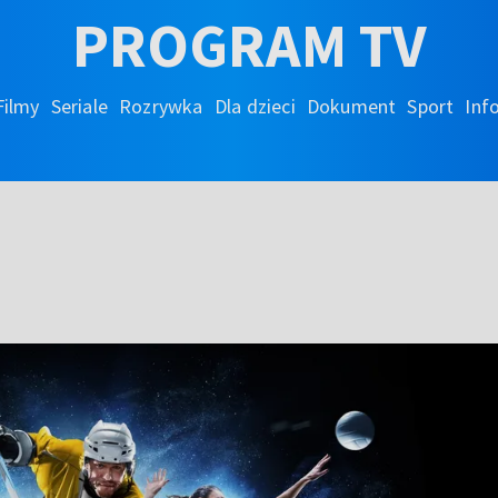
PROGRAM TV
Filmy
Seriale
Rozrywka
Dla dzieci
Dokument
Sport
Inf