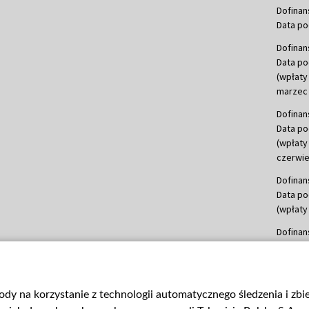
Dofinan
Data po
Dofinan
Data po
(wpłaty
marzec 
Dofinan
Data po
(wpłaty
czerwie
Dofinan
Data po
(wpłaty 
Dofinan
Data po
(wpłata
Dofinan
gody na korzystanie z technologii automatycznego śledzenia i zb
Data po