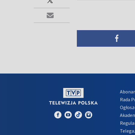
Abona
Rada 
Ogłosz
Akadem
Regula
Telega