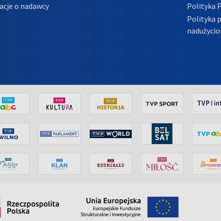
acje o nadawcy
Polityka 
Polityka 
nadużycio