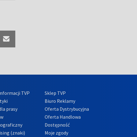
nformacji TVP
Sklep TVP
tyki
Biuro Reklamy
la prasy
Oferta Dystrybucyjna
ów
Oferta Handlowa
tograficzny
Dostępność
sing (znaki)
Moje zgody