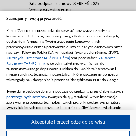
Data podpisania umowy: SIERPIEŃ 2025
(wpłata wrzesień 60 mln)
Szanujemy Twoją prywatność
Dofinansowanie 635 783 051,21 PLN
Data podpisania umowy: WRZESIEŃ 2025
Kliknij "Akceptuję i przechodzę do serwisu", aby wyrazić zgody na
(wpłata wrzesień 100 mln, październik 350
korzystanie z technologii automatycznego śledzenia i zbierania danych,
mln, listopad 265 mln)
dostęp do informacji na Twoim urządzeniu końcowym i ich
przechowywanie oraz na przetwarzanie Twoich danych osobowych przez
Dofinansowanie 48 862 000,00 PLN
nas, czyli Telewizję Polską S.A. w likwidacji (zwaną dalej również „TVP”),
Data podpisania umowy: GRUDZIEŃ 2025
Zaufanych Partnerów z IAB* (1201 firm)
oraz pozostałych
Zaufanych
(wpłata grudzień 60,548 mln)
Partnerów TVP (93 firm)
, w celach marketingowych (w tym do
zautomatyzowanego dopasowania reklam do Twoich zainteresowań i
Dofinansowanie 900 000 000,00 PLN
mierzenia ich skuteczności) i pozostałych, które wskazujemy poniżej, a
Data podpisania umowy: LUTY 2026 (wpłata
także zgody na udostępnianie przez nas identyfikatora PPID do Google.
26 lutego 80 mln, 4 marca 370 mln,
8
kwiecień 180 mln, 7 maja 180 mln, 8
Twoje dane osobowe zbierane podczas odwiedzania przez Ciebie naszych
czerwca 90 mln)
poszczególnych serwisów
zwanych dalej „Portalem”, w tym informacje
zapisywane za pomocą technologii takich jak: pliki cookie, sygnalizatory
Dofinansowanie 250 000 000,00 PLN
WWW lub innych podobnych technologii umożliwiających świadczenie
Data podpisania umowy LIPIEC 2026 (wpłata
dopasowanych i bezpiecznych usług, personalizację treści oraz reklam,
udostępnianie funkcji mediów społecznościowych oraz analizowanie ruchu
4 sierpnia 250 mln
Akceptuję i przechodzę do serwisu
w Internecie.
Twoje dane osobowe zbierane podczas odwiedzania przez Ciebie