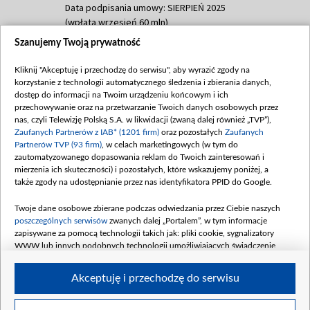
Data podpisania umowy: SIERPIEŃ 2025
(wpłata wrzesień 60 mln)
Szanujemy Twoją prywatność
Dofinansowanie 635 783 051,21 PLN
Data podpisania umowy: WRZESIEŃ 2025
Kliknij "Akceptuję i przechodzę do serwisu", aby wyrazić zgody na
(wpłata wrzesień 100 mln, październik 350
korzystanie z technologii automatycznego śledzenia i zbierania danych,
mln, listopad 265 mln)
dostęp do informacji na Twoim urządzeniu końcowym i ich
przechowywanie oraz na przetwarzanie Twoich danych osobowych przez
Dofinansowanie 48 862 000,00 PLN
nas, czyli Telewizję Polską S.A. w likwidacji (zwaną dalej również „TVP”),
Data podpisania umowy: GRUDZIEŃ 2025
Zaufanych Partnerów z IAB* (1201 firm)
oraz pozostałych
Zaufanych
(wpłata grudzień 60,548 mln)
Partnerów TVP (93 firm)
, w celach marketingowych (w tym do
zautomatyzowanego dopasowania reklam do Twoich zainteresowań i
Dofinansowanie 900 000 000,00 PLN
mierzenia ich skuteczności) i pozostałych, które wskazujemy poniżej, a
Data podpisania umowy: LUTY 2026 (wpłata
także zgody na udostępnianie przez nas identyfikatora PPID do Google.
26 lutego 80 mln, 4 marca 370 mln,
8
kwiecień 180 mln, 7 maja 180 mln, 8
Twoje dane osobowe zbierane podczas odwiedzania przez Ciebie naszych
czerwca 90 mln)
poszczególnych serwisów
zwanych dalej „Portalem”, w tym informacje
zapisywane za pomocą technologii takich jak: pliki cookie, sygnalizatory
Dofinansowanie 250 000 000,00 PLN
WWW lub innych podobnych technologii umożliwiających świadczenie
Data podpisania umowy LIPIEC 2026 (wpłata
dopasowanych i bezpiecznych usług, personalizację treści oraz reklam,
udostępnianie funkcji mediów społecznościowych oraz analizowanie ruchu
4 sierpnia 250 mln
Akceptuję i przechodzę do serwisu
w Internecie.
Twoje dane osobowe zbierane podczas odwiedzania przez Ciebie