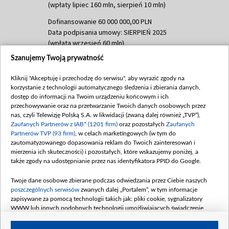
(wpłaty lipiec 160 mln, sierpień 10 mln)
Dofinansowanie 60 000 000,00 PLN
Data podpisania umowy: SIERPIEŃ 2025
(wpłata wrzesień 60 mln)
Szanujemy Twoją prywatność
Dofinansowanie 635 783 051,21 PLN
Data podpisania umowy: WRZESIEŃ 2025
Kliknij "Akceptuję i przechodzę do serwisu", aby wyrazić zgody na
(wpłata wrzesień 100 mln, październik 350
korzystanie z technologii automatycznego śledzenia i zbierania danych,
mln, listopad 265 mln)
dostęp do informacji na Twoim urządzeniu końcowym i ich
przechowywanie oraz na przetwarzanie Twoich danych osobowych przez
Dofinansowanie 48 862 000,00 PLN
nas, czyli Telewizję Polską S.A. w likwidacji (zwaną dalej również „TVP”),
Data podpisania umowy: GRUDZIEŃ 2025
Zaufanych Partnerów z IAB* (1201 firm)
oraz pozostałych
Zaufanych
(wpłata grudzień 60,548 mln)
Partnerów TVP (93 firm)
, w celach marketingowych (w tym do
zautomatyzowanego dopasowania reklam do Twoich zainteresowań i
Dofinansowanie 900 000 000,00 PLN
mierzenia ich skuteczności) i pozostałych, które wskazujemy poniżej, a
Data podpisania umowy: LUTY 2026 (wpłata
także zgody na udostępnianie przez nas identyfikatora PPID do Google.
26 lutego 80 mln, 4 marca 370 mln,
8
kwiecień 180 mln, 7 maja 180 mln, 8
Twoje dane osobowe zbierane podczas odwiedzania przez Ciebie naszych
czerwca 90 mln)
poszczególnych serwisów
zwanych dalej „Portalem”, w tym informacje
zapisywane za pomocą technologii takich jak: pliki cookie, sygnalizatory
Dofinansowanie 250 000 000,00 PLN
WWW lub innych podobnych technologii umożliwiających świadczenie
Data podpisania umowy LIPIEC 2026 (wpłata
dopasowanych i bezpiecznych usług, personalizację treści oraz reklam,
udostępnianie funkcji mediów społecznościowych oraz analizowanie ruchu
4 sierpnia 250 mln