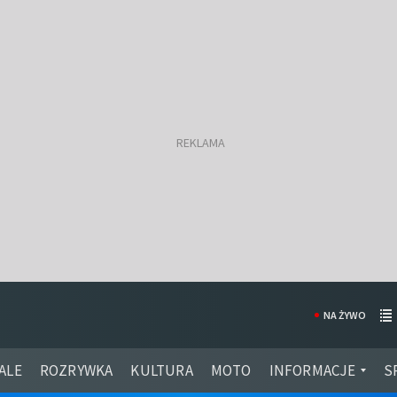
NA ŻYWO
ALE
ROZRYWKA
KULTURA
MOTO
INFORMACJE
S