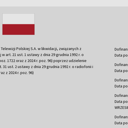
ewizji Polskiej S.A. w likwidacji, związanych z
Dofinan
j w art. 21 ust. 1 ustawy z dnia 29 grudnia 1992 r. o
Data po
r. poz. 1722 oraz z 2024 r. poz. 96) poprzez udzielenie
Dofinan
 31 ust. 2 ustawy z dnia 29 grudnia 1992 r. o radiofonii i
Data po
raz z 2024 r. poz. 96)
Dofinan
Data po
Dofinan
Data po
WRZESIE
Dofinan
Data po