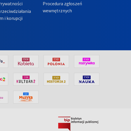
Prywatności
Procedura zgłoszeń
wewnętrznych
przeciwdziałania
m i korupcji