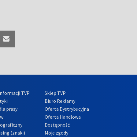
nformacji TVP
Sklep TVP
tyki
Biuro Reklamy
la prasy
Oferta Dystrybucyjna
ów
Oferta Handlowa
tograficzny
Dostępność
sing (znaki)
Moje zgody