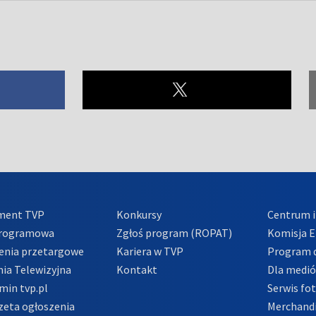
ment TVP
Konkursy
Centrum i
Programowa
Zgłoś program (ROPAT)
Komisja E
enia przetargowe
Kariera w TVP
Program d
ia Telewizyjna
Kontakt
Dla medi
min tvp.pl
Serwis fo
zeta ogłoszenia
Merchandi