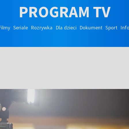
PROGRAM TV
Filmy
Seriale
Rozrywka
Dla dzieci
Dokument
Sport
Inf