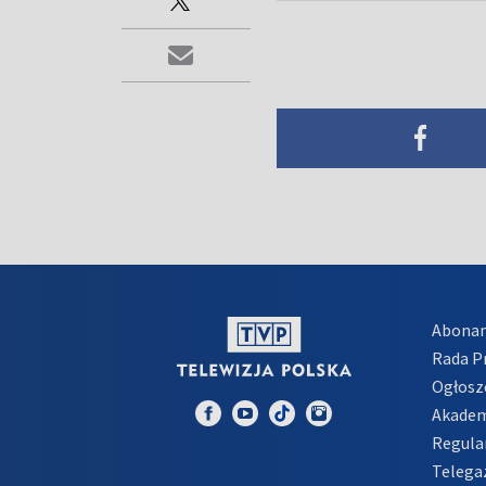
Abona
Rada 
Ogłosz
Akadem
Regula
Telega