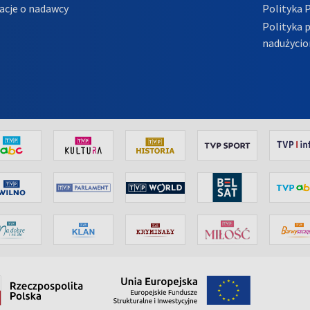
acje o nadawcy
Polityka 
Polityka 
nadużycio