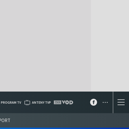
...
PROGRAM TV
ANTENY TVP
PORT