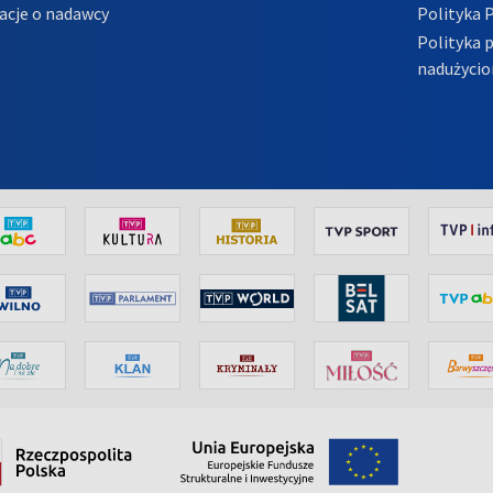
acje o nadawcy
Polityka 
Polityka 
nadużycio