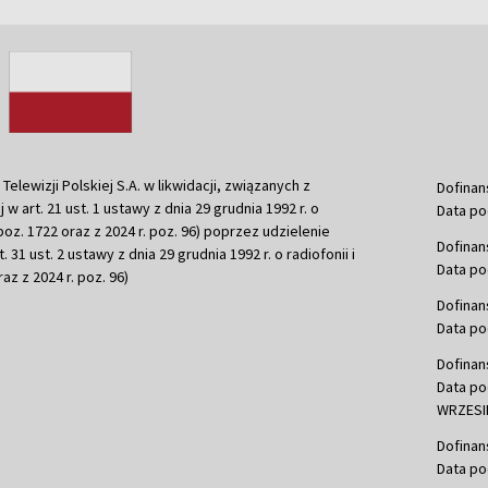
ewizji Polskiej S.A. w likwidacji, związanych z
Dofinan
j w art. 21 ust. 1 ustawy z dnia 29 grudnia 1992 r. o
Data po
r. poz. 1722 oraz z 2024 r. poz. 96) poprzez udzielenie
Dofinan
 31 ust. 2 ustawy z dnia 29 grudnia 1992 r. o radiofonii i
Data po
raz z 2024 r. poz. 96)
Dofinan
Data po
Dofinan
Data po
WRZESIE
Dofinan
Data po