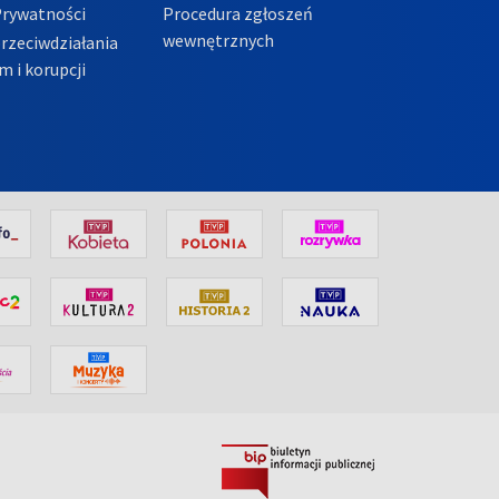
Prywatności
Procedura zgłoszeń
wewnętrznych
przeciwdziałania
m i korupcji