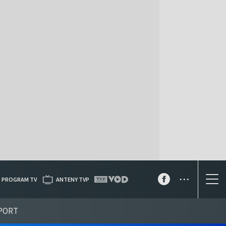
...
PROGRAM TV
ANTENY TVP
PORT