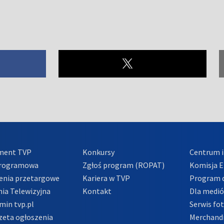
ment TVP
Konkursy
Centrum i
Programowa
Zgłoś program (ROPAT)
Komisja E
enia przetargowe
Kariera w TVP
Program d
ia Telewizyjna
Kontakt
Dla medi
min tvp.pl
Serwis fo
zeta ogłoszenia
Merchandi