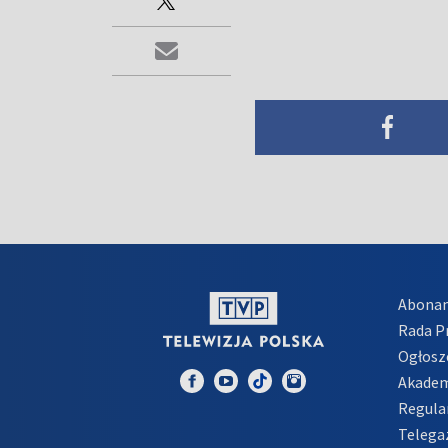
Abona
Rada 
Ogłosz
Akadem
Regula
Telega