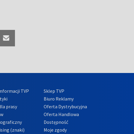
nformacji TVP
Sklep TVP
tyki
Biuro Reklamy
la prasy
Oferta Dystrybucyjna
ów
Oferta Handlowa
tograficzny
Dostępność
sing (znaki)
Moje zgody