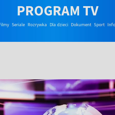
PROGRAM TV
Filmy
Seriale
Rozrywka
Dla dzieci
Dokument
Sport
Inf