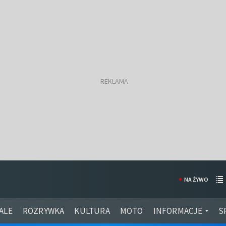
NA ŻYWO
ALE
ROZRYWKA
KULTURA
MOTO
INFORMACJE
S