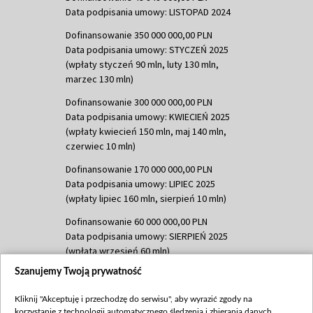
Data podpisania umowy: LISTOPAD 2024
Dofinansowanie 350 000 000,00 PLN
Data podpisania umowy: STYCZEŃ 2025
(wpłaty styczeń 90 mln, luty 130 mln,
marzec 130 mln)
Dofinansowanie 300 000 000,00 PLN
Data podpisania umowy: KWIECIEŃ 2025
(wpłaty kwiecień 150 mln, maj 140 mln,
czerwiec 10 mln)
Dofinansowanie 170 000 000,00 PLN
Data podpisania umowy: LIPIEC 2025
(wpłaty lipiec 160 mln, sierpień 10 mln)
Dofinansowanie 60 000 000,00 PLN
Data podpisania umowy: SIERPIEŃ 2025
(wpłata wrzesień 60 mln)
Szanujemy Twoją prywatność
Dofinansowanie 635 783 051,21 PLN
Data podpisania umowy: WRZESIEŃ 2025
Kliknij "Akceptuję i przechodzę do serwisu", aby wyrazić zgody na
(wpłata wrzesień 100 mln, październik 350
korzystanie z technologii automatycznego śledzenia i zbierania danych,