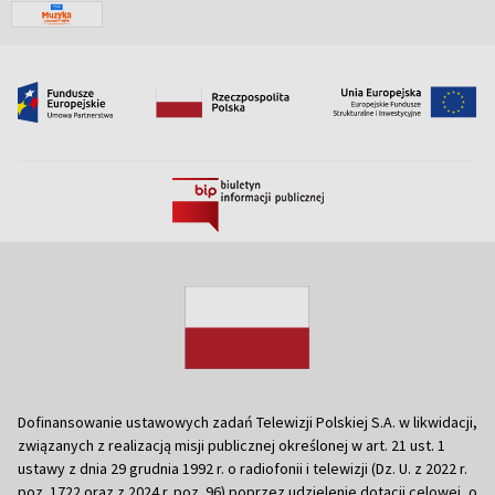
Dofinansowanie ustawowych zadań Telewizji Polskiej S.A. w likwidacji,
związanych z realizacją misji publicznej określonej w art. 21 ust. 1
ustawy z dnia 29 grudnia 1992 r. o radiofonii i telewizji (Dz. U. z 2022 r.
poz. 1722 oraz z 2024 r. poz. 96) poprzez udzielenie dotacji celowej, o