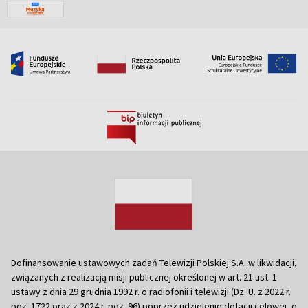
Dofinansowanie ustawowych zadań Telewizji Polskiej S.A. w likwidacji,
związanych z realizacją misji publicznej określonej w art. 21 ust. 1
ustawy z dnia 29 grudnia 1992 r. o radiofonii i telewizji (Dz. U. z 2022 r.
poz. 1722 oraz z 2024 r. poz. 96) poprzez udzielenie dotacji celowej, o