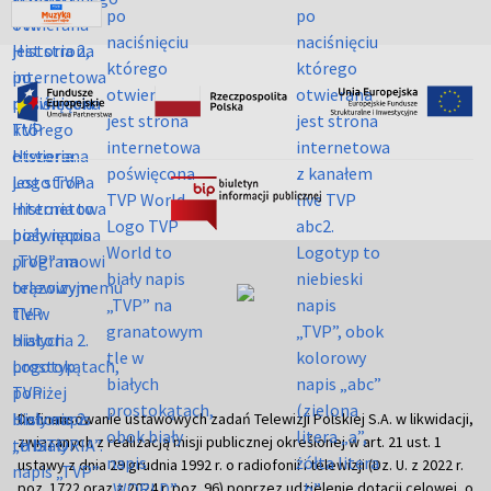
Dofinansowanie ustawowych zadań Telewizji Polskiej S.A. w likwidacji,
związanych z realizacją misji publicznej określonej w art. 21 ust. 1
ustawy z dnia 29 grudnia 1992 r. o radiofonii i telewizji (Dz. U. z 2022 r.
poz. 1722 oraz z 2024 r. poz. 96) poprzez udzielenie dotacji celowej, o